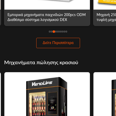
Εμπορικά μηχανήματα παιχνιδιών 200pcs ODM
Μηχανή 250
Διαθέσιμο σύστημα λογισμικού DEX
τυφλή μηχα
Δείτε Περισσότερα
Μηχανήματα πώλησης κρασιού