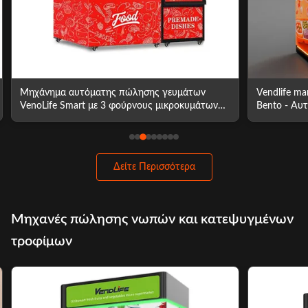
Μηχάνημα αυτόματης πώλησης γευμάτων
Vendlife m
VenoLife Smart με 3 φούρνους μικροκυμάτων
Bento - Αυ
υψηλής ισχύος, περιστροφή ελατηρίου +
Ζεστών Τρο
παράδοση με ανελκυστήρα, οθόνη αφής 3
Θέρμανση 
βημάτων, συμπιεστής 4 τρόπων λειτουργίας,
ιντσών, Πλ
24ωρη απομακρυσμένη διαχείριση, 1 λεπτό
Γραφείο, Κο
Δείτε Περισσότερα
ζεστό έτοιμο γεύμα
Μηχανές πώλησης νωπών και κατεψυγμένων
τροφίμων