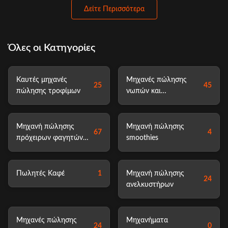
Δείτε Περισσότερα
Όλες οι Κατηγορίες
Καυτές μηχανές
Μηχανές πώλησης
25
45
πώλησης τροφίμων
νωπών και
κατεψυγμένων
τροφίμων
Μηχανή πώλησης
Μηχανή πώλησης
67
4
πρόχειρων φαγητών
smoothies
και ποτών
Πωλητές Καφέ
1
Μηχανή πώλησης
24
ανελκυστήρων
Μηχανές πώλησης
Μηχανήματα
24
0