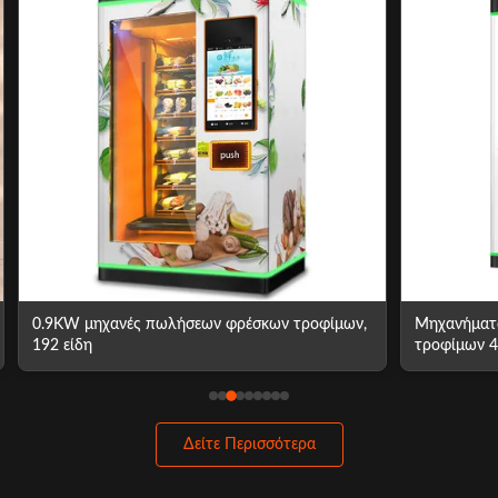
0.9KW μηχανές πωλήσεων φρέσκων τροφίμων,
Μηχανήματ
192 είδη
τροφίμων 
φρέσκου χ
Δείτε Περισσότερα