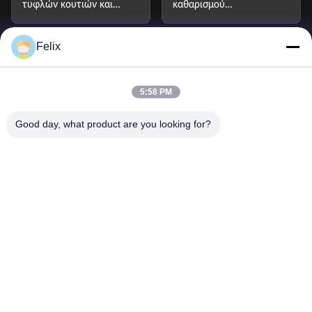
τυφλών κουτιών και
καθαρισμού
παιχνιδιών
παπουτσιών & κράνους
Felix
Μηχανήματα
Μηχανές πώλησης
20
22
πώλησης κρασιού
καλλυντικών
5:58 PM
Μηχανές πώλησης
έξυπνο αυτόματο
Good day, what product are you looking for?
7
20
απορρυπαντικών
πωλητή
Μηχανήματα πώλησης
μηχανή εξαγωγής
32
6
παγωτού