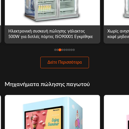
Ηλεκτρονική συσκευή πώλησης γάλακτος
Χωρίς ανησ
500W για διπλές πόρτες ISO90001 Εγκρίθηκε
καφέ μηδεν
κολλημένα
Δείτε Περισσότερα
Μηχανήματα πώλησης παγωτού