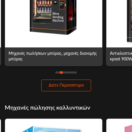
Μηχανές πωλήσεων μπύρας, μηχανές διανομής
Αντικλοπτι
μπύρας
κρασί 900W
Δείτε Περισσότερα
Μηχανές πώλησης καλλυντικών