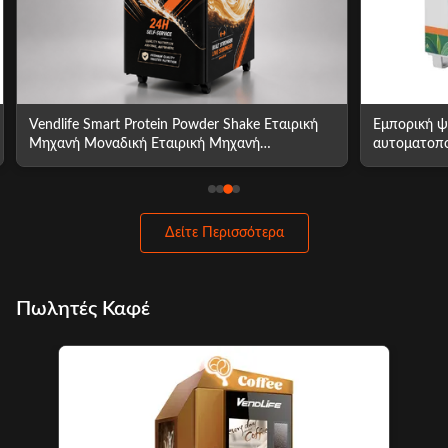
Vendlife Smart Protein Powder Shake Εταιρική
Εμπορική ψυ
Μηχανή Μοναδική Εταιρική Μηχανή
αυτοματοπ
Αθλητισμού Μικρή Εταιρική Μηχανή Μικρή
Εταιρική Μηχανή Μοντέρνα Εταιρικά Μηχανή
Μαζικής Εταιρικής Μηχανής
Δείτε Περισσότερα
Πωλητές Καφέ