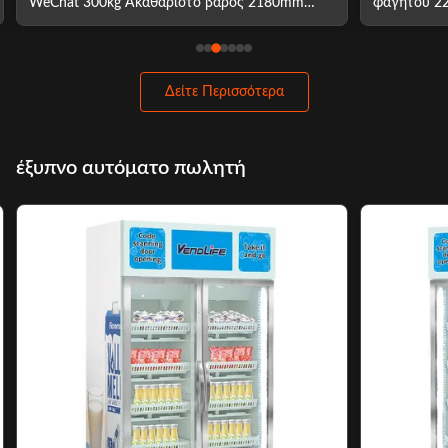
WeChat 300kg Ακαθάριστο βάρος 2180mm
φαγητού 2
ύψος
Δείτε Περισσότερα
έξυπνο αυτόματο πωλητή