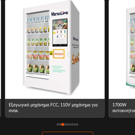
Εξαγωγικό μηχάνημα FCC, 110V μηχάνημα για
1700W
σνακ.
αυτοκινητο