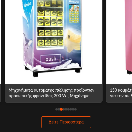
Μηχανήματα αυτόματης πώλησης προϊόντων
150 κομμάτ
προσωπικής φροντίδας 300 W , Μηχάνημα
για την πώ
αυτόματης πώλησης μακιγιάζ 300 κιλών
ορόφους
Δείτε Περισσότερα