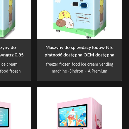
zyny do
Maszyny do sprzedaży lodów Nfc
wnątrz 0,85
płatność dostępna OEM dostępna
zone
 ice cream
freezer frozen food ice cream vending
food frozen
machine -Sindron – A Premium
dron – A
Vending Machine Manufacturer -
achine
Sindron, has more than 10 years
as more than
experience in vending machine industry
n vending
,is constantly applying cutting-edge
onstantly
technology to the smart retail industry
echnology to
with the philosophy of "Let technology
with the ...
benefit life". ...