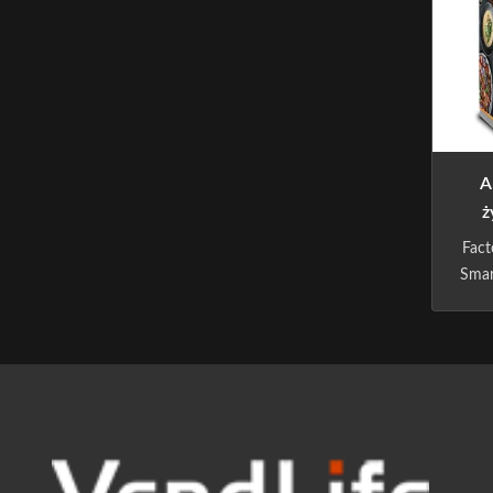
BEN
A
ż
San
Fact
Smar
Hi
AD
real
to