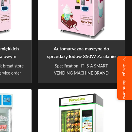
miękkich
Automatyczna maszyna do
calowym
sprzedaży lodów 850W Zasilanie
Dostępne ODM
Usługa internetowa
k bread store
Specification: IT IS A SMART
ervice order
VENDING MACHINE BRAND
ending machi
CREATED BY GUANGZHOU CHIPU
S PRODUCT
TECHNOLOGY, WHICH WAS
PPEARANCE
FOUNDED IN 2009. BASED ONTHE
*1100mm
CONCEPT OF
TE(CUSTOM
"MAKINGTECHNOLOGY
ET WEIGHT
BENEFITLIFE". CHIPTECHNOLOGY
K OF GOODS
HASBEENCONTINUOUSLY APPLYING
F ...
CITING-EDGE TECHNOLOGIES TO