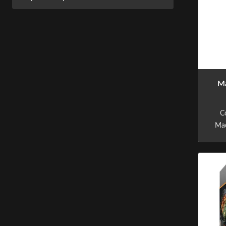
Ma
C
Mac
Aut
Mach
CR
FO