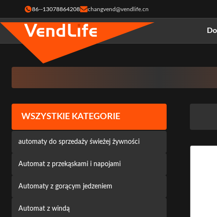
86--13078864208
changvend@vendlife.cn
D
WSZYSTKIE KATEGORIE
automaty do sprzedaży świeżej żywności
Automat z przekąskami i napojami
Automaty z gorącym jedzeniem
Automat z windą