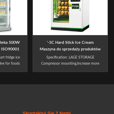
THE INTELLIGENT RETAIL
INDUSTRY.AFTERTEN YEARS OF ...
mleka 500W
'-5C Hard Stick Ice Cream
i ISO90001
Maszyna do sprzedaży produktów
y
spożywczych z windą
art fridge ice
Specification: LAGE STORAGE
ne for foods
Compressor mounting,Increase more
: Excellent
capacity 2 tray,No frequent
arefully
replenishment. Each slot/shelves Can
ent,Resolve
be adjusted according to the size of the
) Minimalist
product holds 3 to 8 items Can hold
he code and
200+items in a cabinet STABLE
 what you
SHIPMENT Shipping process clearly
...
visible,loved by the masses ...
Skontaktuj Się Z Nami