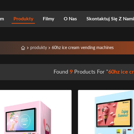
om
Produkty
Filmy
O Nas
Skontaktuj Się Z Nami
produkty
60hz ice cream vending machines
Found
9
Products For "
60hz ice 