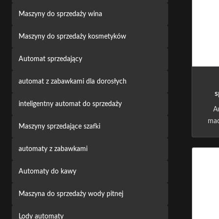
Maszyny do sprzedaży wina
Maszyny do sprzedaży kosmetyków
Automat sprzedający
automat z zabawkami dla dorosłych
s
inteligentny automat do sprzedaży
A
mac
Maszyny sprzedające szafki
+L
Pi
automaty z zabawkami
P
Syst
Automaty do kawy
Pay
M
Maszyna do sprzedaży wody pitnej
Lody automaty