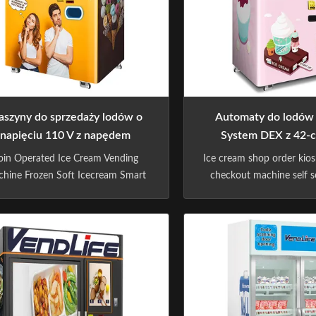
szyny do sprzedaży lodów o
Automaty do lodów 
napięciu 110 V z napędem
System DEX z 42-
monetami
ekranem
oin Operated Ice Cream Vending
Ice cream shop order kios
hine Frozen Soft Icecream Smart
checkout machine self s
omatic Maker Ice Cream Vending
payment terminal smart v
ine Specification: IT IS A SMART
PRODUCTS PARAMETER
VENDING MACHINE BRAND
NUMBER HYJ-BC019 A
EATED BY GUANGZHOU CHIPU
OF SIZE 1930*1256
TECHNOLOGY, WHICH WAS
PRODUCT COLOR WHI
UNDED IN 2009. BASED ONTHE
STICKER) MACHINE N
CONCEPT OF
350kg 400PIECES STOC
"MAKINGTECHNOLOGY
400PIECES WAY O