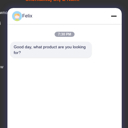
ywności
Felix
Telefon Sprzedaży
i
86--13078864208
7:30 PM
E-Mail
Good day, what product are you looking 
changvend@vendlife.cn
for?
ów
Adres
3. piętro, budynek 7, Shunde
Central Zhicheng, nr 3, Industrial
Road, wioska Xianyong, miasto
Chencun, dystrykt Shunde, miasto
Foshan, prowincja Guangdong.