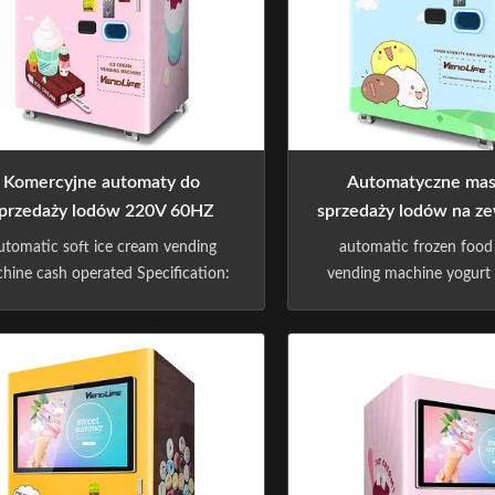
Komercyjne automaty do
Automatyczne mas
przedaży lodów 220V 60HZ
sprzedaży lodów na ze
kW 4G podłąc
utomatic soft ice cream vending
automatic frozen food
hine cash operated Specification:
vending machine yogurt 
attice Cabinet Pops Up For Self-
vending machine -Sin
ckup Mode Of Delivery. Multiple
Premium Vending M
ayment System: Online Payment
Manufacturer -Sindron, h
em And Card Payment System, Nfc
10 years experience i
ment. Software System Customize:
machine industry ,is c
db, Dex. Flexible Shelf: Spacing,
applying cutting-edge t
Height, Quantity. ...
the smart retail industry 