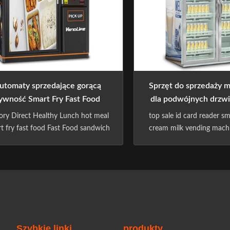
EFITLIFE". CHIPTECHNOLOGY ...
utomaty sprzedające gorącą
Sprzęt do sprzedaży 
ywność Smart Fry Fast Food
dla podwójnych drzw
dwich z 27-calowym ekranem
zatwierdzon
ory Direct Healthy Lunch hot meal
top sale id card reader sm
t fry fast food Fast Food sandwich
cream milk vending machi
gh fashion design Vending Machin
and drinks Specification
Specification: ​ 32’’LARGE
clients credibility (C
VERTISING TOUCH SCREEN The
selected,Before settlem
picture is high-definition and
your consumption worries
istic,and the real color is displayed
purchase process Scan t
 you heart’s content Temperature
open the door,Select
control control ...
need,Close the 
Szybkie linki
produkty