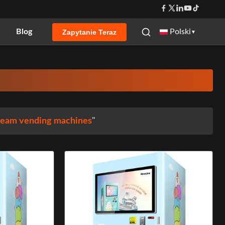
Blog
Polski
Zapytanie Teraz
▼
cream vending machines
"