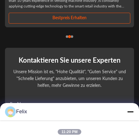
than 10 years experience in vending machine industry ,is constantly
applying cutting-edge technology to the smart retail industry with the
philosophy of "Let technology benefit life". We have focused on R&D and
producing drink and ...
Bestpreis Erhalten
Kontaktieren Sie unsere Experten
Unsere Mission ist es, "Hohe Qualität", "Guten Service" und
"Schnelle Lieferung" anzubieten, um unseren Kunden zu
helfen, mehr Gewinne zu erzielen.
Ihr Name
Felix
Telefonnummer
11:20 PM
Firmenname