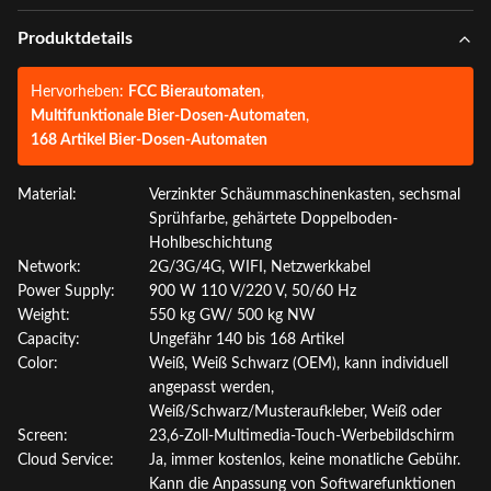
Produktdetails
Hervorheben:
FCC Bierautomaten
,
Multifunktionale Bier-Dosen-Automaten
,
168 Artikel Bier-Dosen-Automaten
Material:
Verzinkter Schäummaschinenkasten, sechsmal
Sprühfarbe, gehärtete Doppelboden-
Hohlbeschichtung
Network:
2G/3G/4G, WIFI, Netzwerkkabel
Power Supply:
900 W 110 V/220 V, 50/60 Hz
Weight:
550 kg GW/ 500 kg NW
Capacity:
Ungefähr 140 bis 168 Artikel
Color:
Weiß, Weiß Schwarz (OEM), kann individuell
angepasst werden,
Weiß/Schwarz/Musteraufkleber, Weiß oder
Screen:
23,6-Zoll-Multimedia-Touch-Werbebildschirm
Cloud Service:
Ja, immer kostenlos, keine monatliche Gebühr.
Kann die Anpassung von Softwarefunktionen