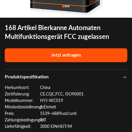
168 Artikel Bierkanne Automaten
Multifunktionsgerät FCC zugelassen
Jetzt anfragen
Produktspezifikation
Herkunftsort:
China
Zertifizierung:
CE,CQC,FCC, ISO90001
Modellnummer:
HYJ-WC019
Mindestbestellmenge:
1 Einheit
Preis:
5539~6889usd/unit
Zahlungsbedingungen:
T/T
Lieferfähigkeit:
3000 EINHEIT/M