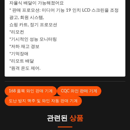
자율식 배달이 가능해졌어요
습니다.
* 판매 프로모션: 미디어 기능 19 인치 LCD 스크린을 조정
브랜드
광고, 회원 시스템,
쇼핑 카트, 정기 프로모션
*리모컨
*기시적인 성능 모니터링
*저하 재고 경보
*기억장애
*리모트 배달
*원격 온도 제어.
168 품목 와인 판매 기계
CQC 와인 판매 기계
도난 방지 맥주 및 와인 자동 판매 기계
관련된
상품