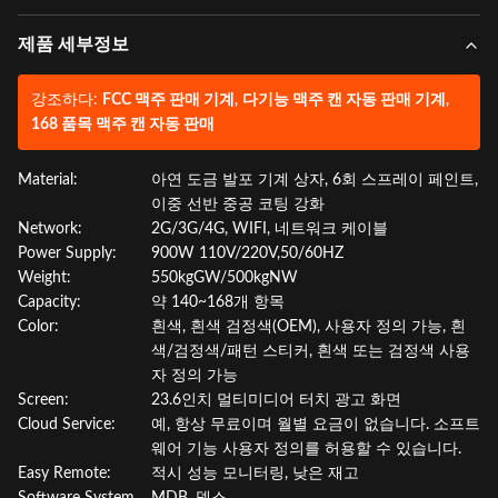
제품 세부정보
강조하다:
FCC 맥주 판매 기계
,
다기능 맥주 캔 자동 판매 기계
,
168 품목 맥주 캔 자동 판매
Material:
아연 도금 발포 기계 상자, 6회 스프레이 페인트,
이중 선반 중공 코팅 강화
Network:
2G/3G/4G, WIFI, 네트워크 케이블
Power Supply:
900W 110V/220V,50/60HZ
Weight:
550kgGW/500kgNW
Capacity:
약 140~168개 항목
Color:
흰색, 흰색 검정색(OEM), 사용자 정의 가능, 흰
색/검정색/패턴 스티커, 흰색 또는 검정색 사용
자 정의 가능
Screen:
23.6인치 멀티미디어 터치 광고 화면
Cloud Service:
예, 항상 무료이며 월별 요금이 없습니다. 소프트
웨어 기능 사용자 정의를 허용할 수 있습니다.
Easy Remote:
적시 성능 모니터링, 낮은 재고