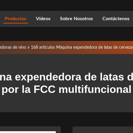
Productos
Vídeos
Sobre Nosotros
Contáctenos
doras de vino
168 artículos Máquina expendedora de latas de cerveza
ina expendedora de latas 
por la FCC multifuncional