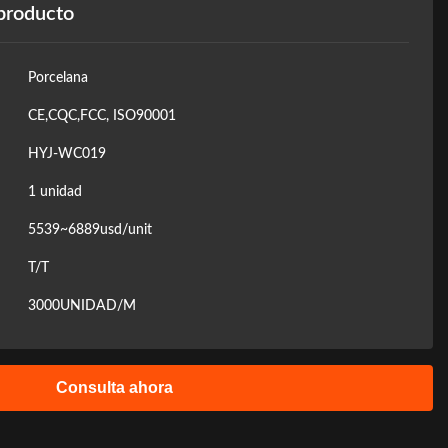
 producto
Porcelana
CE,CQC,FCC, ISO90001
HYJ-WC019
1 unidad
5539~6889usd/unit
T/T
3000UNIDAD/M
Consulta ahora