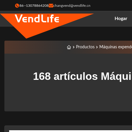
86--13078864208
changvend@vendlife.cn
Hogar
Productos
Máquinas expende
168 artículos Máqu