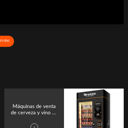
irrobo
Máquinas de venta
de cerveza y vino de
900W con
refrigerador