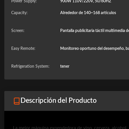
Power Supply:
900W 110V/220V, 50/60HZ
Capacity:
Alrededor de 140~168 artículos
Screen:
Pantalla publicitaria táctil multimedia 
Easy Remote:
Monitoreo oportuno del desempeño, ba
Refrigeration System:
tener
Descripción del Producto
La mejor máquina expendedora de vino, cerveza, alcohol, 