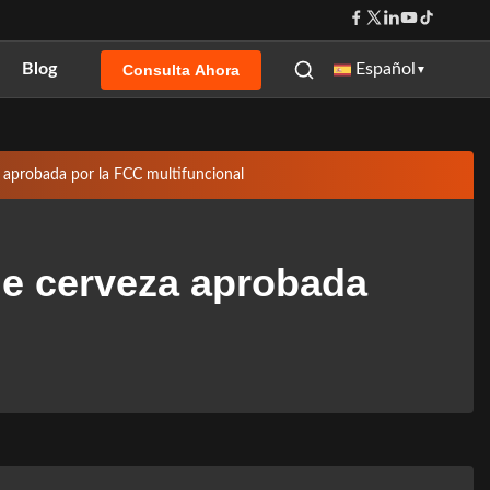
Blog
Español
Consulta Ahora
▼
 aprobada por la FCC multifuncional
de cerveza aprobada