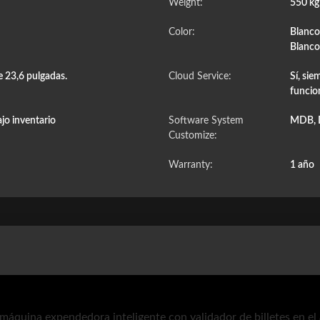
Weight:
550 k
Color:
Blanco
Blanco
de 23,6 pulgadas.
Cloud Service:
Sí, sie
funcio
jo inventario
Software System
MDB, 
Customize:
Warranty:
1 año
máquina expendedora inteligente con validador de billetes en e