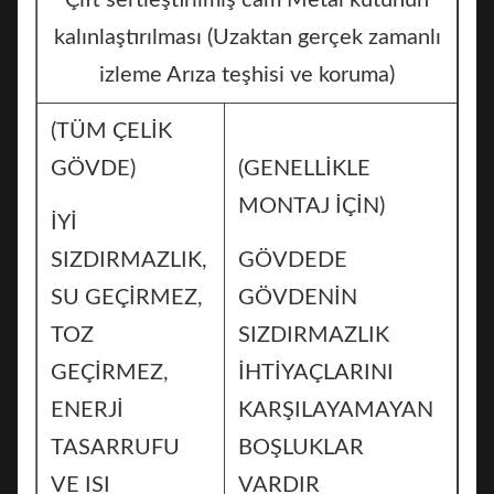
Çift sertleştirilmiş cam Metal kutunun
kalınlaştırılması (Uzaktan gerçek zamanlı
izleme Arıza teşhisi ve koruma)
(TÜM ÇELİK
GÖVDE)
(GENELLİKLE
MONTAJ İÇİN)
İYİ
SIZDIRMAZLIK,
GÖVDEDE
SU GEÇİRMEZ,
GÖVDENİN
TOZ
SIZDIRMAZLIK
GEÇİRMEZ,
İHTİYAÇLARINI
ENERJİ
KARŞILAYAMAYAN
TASARRUFU
BOŞLUKLAR
VE ISI
VARDIR