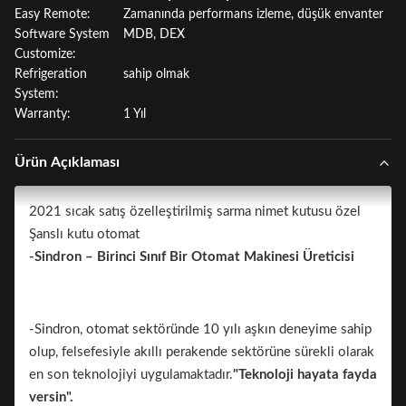
Easy Remote:
Zamanında performans izleme, düşük envanter
Software System
MDB, DEX
Customize:
Refrigeration
sahip olmak
System:
Warranty:
1 Yıl
Ürün Açıklaması
2021 sıcak satış özelleştirilmiş sarma nimet kutusu özel
Şanslı kutu otomat
-Sindron – Birinci Sınıf Bir Otomat Makinesi Üreticisi
-Sindron, otomat sektöründe 10 yılı aşkın deneyime sahip
olup, felsefesiyle akıllı perakende sektörüne sürekli olarak
en son teknolojiyi uygulamaktadır.
"Teknoloji hayata fayda
versin".