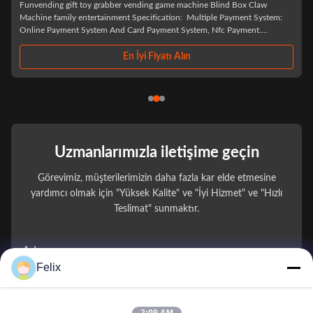
Automatic Prize Gifts Vending Machine Kiosks Gift Card Lucky Box
Mystery Blind Wrap Vending Machine For Gifts -Sindron – A Premium
Vending Machine Manufacturer -Sindron, has more than 10 years
experience in vending machine industry ,is constantly applying cutting-
edge technology to the smart retail ...
En İyi Fiyatı Alın
Uzmanlarımızla iletişime geçin
Görevimiz, müşterilerimizin daha fazla kar elde etmesine
yardımcı olmak için "Yüksek Kalite" ve "İyi Hizmet" ve "Hızlı
Teslimat" sunmaktır.
Adınız
Felix
Telefon Numarası