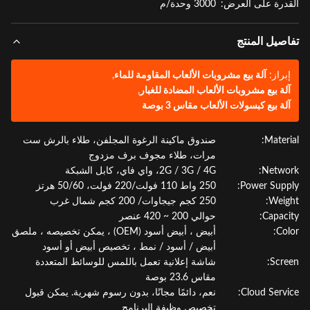
درة على العرض:
3000 وحدة/م
صيل المنتج
براز:
آلة بيع مشروبات الألعاب المقاومة للماء
,
لة بيع مشروبات الألعاب المضادة للغبار
,
لة بيع كبسولات الألعاب مقاس 3 بوصة
Materi
صندوق ماكينة الرغوة المجلفن، طلاء بالرش ست
مرات، طلاء مجوف برف مزدوج
Netwo
2G / 3G / 4G، واي فاي، كابل الشبكة
Power Supp
250 واط 110 فولت/220 فولت، 50/60 هرتز
Weig
250 كجم جيجاوات/ 200 كجم شمال غرب
Capaci
حوالي 200 ~ 420 عنصر
Col
أبيض ، أبيض أسود (OEM) ، يمكن تخصيصه ، ملصق
أبيض / أسود / نمط ، تخصيص أبيض أو أسود
Scre
شاشة إعلانية تعمل باللمس للوسائط المتعددة
مقاس 23.6 بوصة
Cloud Servi
نعم، دائمًا مجانًا، بدون رسوم شهرية. يمكن قبول
تخصيص وظيفة البرنامج