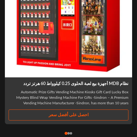
 أجهزة بيع لعبة الحلوى 0.25 كيلوواط 60 هرتز تردد
Automatic Prize Gifts Vending Machine Kiosks Gift Card Lucky Bo
Mystery Blind Wrap Vending Machine For Gifts -Sindron – A Premiu
Vending Machine Manufacturer -Sindron, has more than 10 year
experience in vending machine industry ,is constantly applying cutting
edge technology to the smart retail ..
احصل على أفضل سعر