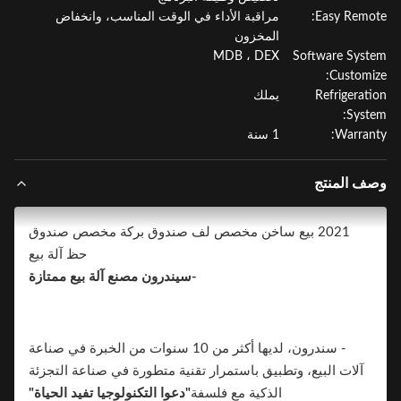
Easy Remo
مراقبة الأداء في الوقت المناسب، وانخفاض
المخزون
MDB ، DEX
Software Sys
Customi
Refrigerat
يملك
Syst
Warran
1 سنة
ف المنتج
2021 بيع ساخن مخصص لف صندوق بركة مخصص صندوق
حظ آلة بيع
-سيندرون مصنع آلة بيع ممتازة
- سندرون، لديها أكثر من 10 سنوات من الخبرة في صناعة
آلات البيع، وتطبيق باستمرار تقنية متطورة في صناعة التجزئة
الذكية مع فلسفة
"دعوا التكنولوجيا تفيد الحياة"