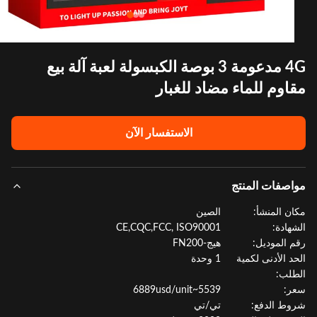
4G مدعومة 3 بوصة الكبسولة لعبة آلة بيع
اوم للماء مضاد للغبار
الاستفسار الآن
صفات المنتج
ن المنشأ:
الصين
هادة:
CE,CQC,FCC, ISO90001
 الموديل:
هيج-FN200
د الأدنى لكمية
1 وحدة
لب:
:
5539~6889usd/unit
ط الدفع:
تي/تي