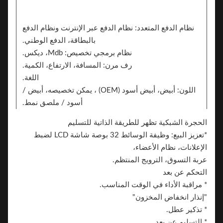
نظام الدفع المتعدد: نظام الدفع عبر الإنترنت ونظام الدفع
بالبطاقة، الدفع الوطني.
نظام برمجي تخصيص: Mdb، ديكس.
رف مرن: المسافة، الارتفاع، الكمية.
اللغة.
اللون: أبيض، أبيض أسود (OEM) ، يمكن تخصيصه، أبيض /
أسود / ملصق نمط.
ملصق. يمكن للجانبين إضافة ملصق لعلامة تجارية
الحجرة الشبكية تظهر للطريقة الذاتية للتسليم
العلامة التجارية.
*تعزيز البيع: وظيفة الوسائط 32 بوصة شاشة LCD لضبط
الإعلانات، نظام الأعضاء،
عربة التسوق، الترويج المنتظم.
التحكم عن بعد
* مراقبة الأداء في الوقت المناسب.
"إنذار انخفاض المخزون"
* تذكير عطل.
* التسليم عن بعد.