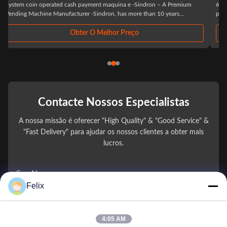
600 kg N.W Capacity No.of shelves: standard 7 Items per shelf: 4 Selection
per item: 5-7 *shelves can be adjusted according to the products to suit
the products sold: spacing, height, quantity Max capacity About 120~192
items Power ...
Obter O Melhor Preço
Contacte Nossos Especialistas
A nossa missão é oferecer "High Quality" & "Good Service" &
"Fast Delivery" para ajudar os nossos clientes a obter mais
lucros.
Seu Nome
Felix
Número de telefone
4:05 AM
Nome da Empresa