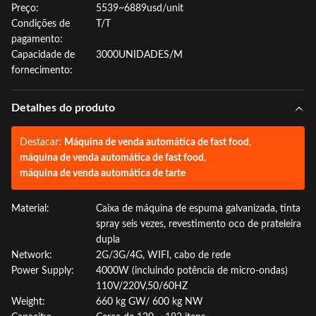
Preço:
5539~6889usd/unit
Condições de
T/T
pagamento:
Capacidade de
3000UNIDADES/M
fornecimento:
Detalhes do produto
Destacar:
Máquina de venda automática de fast food
,
máquina de venda automática de fast food
,
máquina de venda automática de tarte
Material:
Caixa de máquina de espuma galvanizada, tinta
spray seis vezes, revestimento oco de prateleira
dupla
Network:
2G/3G/4G, WIFI, cabo de rede
Power Supply:
4000W (incluindo potência de micro-ondas)
110V/220V,50/60HZ
Weight:
660 kg GW/ 600 kg NW