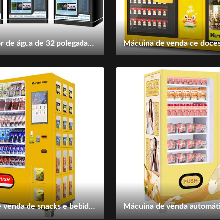
Dispensador de água de 32 polegadas de tela 50L para casa
Máquina de venda de snacks e bebidas multimédia 1930mm Alto ISO90001 aprovado