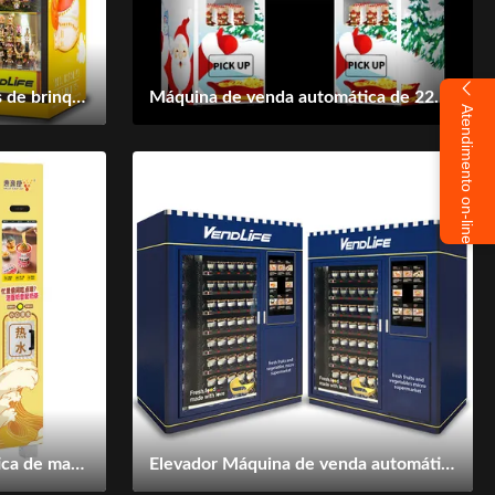
Máquina de venda de doces de brinquedos de 250W, máquina de garras de caixa cega de 420pcs
Máquina de venda automática de 220 V aprovada pela FCC
Atendimento on-line
Máquina de venda automática de macarrão com copo de água quente para lanche inteligente máquina de venda automática de café instantâneo
Elevador Máquina de venda automática de refeições frescas Sistema MDB 660kg Peso bruto