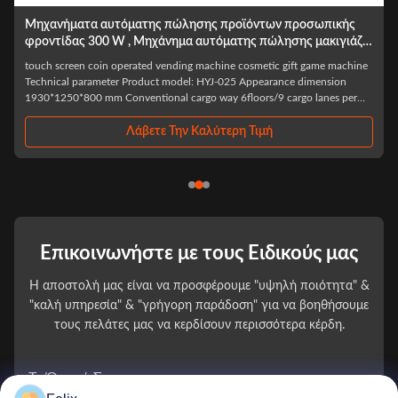
α αυτόματης πώλησης προϊόντων προσωπικής
150 κομμάτια Ετ
300 W , Μηχάνημα αυτόματης πώλησης μακιγιάζ
πώληση Σφουγγ
coin operated vending machine cosmetic gift game machine
Custom design Pink
rameter Product model: HYJ-025 Appearance dimension
– A Premium Vendin
0 mm Conventional cargo way 6floors/9 cargo lanes per
years experience in 
o lanes in total Commodity stock 120~150piece Cashier
cutting-edge technol
rd: WeChat /Alipay ...
"Let technology ...
Λάβετε Την Καλύτερη Τιμή
Επικοινωνήστε με τους Ειδικούς μας
Η αποστολή μας είναι να προσφέρουμε "υψηλή ποιότητα" &
"καλή υπηρεσία" & "γρήγορη παράδοση" για να βοηθήσουμε
τους πελάτες μας να κερδίσουν περισσότερα κέρδη.
Το Όνομά Σας