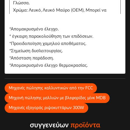
Γλώσσα.
Χρώμα: Λευκό, Λευκό Μαύρο (OEM), Μπορεί να
προσαρμοστεί, Λευκό/Μαύρο/Εντύπωση
αυτοκόλλητο.
*Απομακρυσμένο έλεγχο.
Δύο πλευρές μπορούν να προσθέσουν το
* έγκαιρη παρακολούθηση των επιδόσεων.
αυτοκόλλητο για το branding
*Προειδοποίηση χαμηλού αποθέματος.
Το σήμα.
*Σημείωση δυσλειτουργίας.
*Απόσταση παράδοση.
*Απομακρυσμένο έλεγχο θερμοκρασίας.
Μηχανές πώλησης καλλυντικών από την FCC
Μηχανή πώλησης μαλλιών με βλεφαρίδες μίνκ MDB
Μηχανές εξαγοράς ριψοκυττάρων 300W
συγγενεύων
προϊόντα