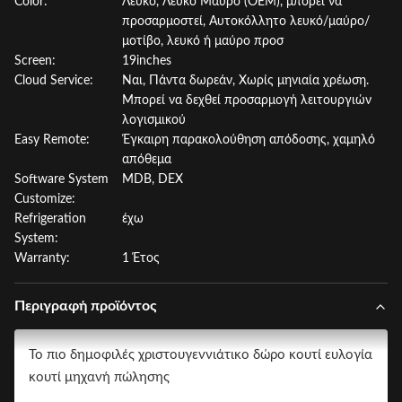
Color:
Λευκό, Λευκό Μαύρο (OEM), μπορεί να
προσαρμοστεί, Αυτοκόλλητο λευκό/μαύρο/
μοτίβο, λευκό ή μαύρο προσ
Screen:
19inches
Cloud Service:
Ναι, Πάντα δωρεάν, Χωρίς μηνιαία χρέωση.
Μπορεί να δεχθεί προσαρμογή λειτουργιών
λογισμικού
Easy Remote:
Έγκαιρη παρακολούθηση απόδοσης, χαμηλό
απόθεμα
Software System
MDB, DEX
Customize:
Refrigeration
έχω
System:
Warranty:
1 Έτος
Περιγραφή προϊόντος
Το πιο δημοφιλές χριστουγεννιάτικο δώρο κουτί ευλογία
κουτί μηχανή πώλησης