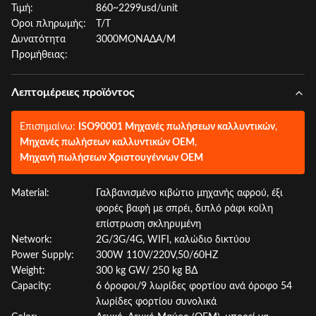
Τιμή:
860~2299usd/unit
Όροι πληρωμής:
T/T
Δυνατότητα
3000ΜΟΝΑΔΑ/Μ
Προμήθειας:
Λεπτομέρειες προϊόντος
Επισημαίνω:
ISO90001 Μηχανές πωλήσεων καλλυντικών
,
Μηχανές πωλήσεων καλλυντικών OEM
,
Μηχανή πωλήσεων Χριστουγέννων OEM
Material:
Γαλβανισμένο κιβώτιο μηχανής αφρού, έξι
φορές βαφή με σπρέι, διπλό ράφι κοίλη
επίστρωση σκληρυμένη
Network:
2G/3G/4G, WIFI, καλώδιο δικτύου
Power Supply:
300W 110V/220V,50/60HZ
Weight:
300 kg GW/ 250 kg ΒΔ
Capacity:
6 όροφοι/9 λωρίδες φορτίου ανά όροφο 54
λωρίδες φορτίου συνολικά