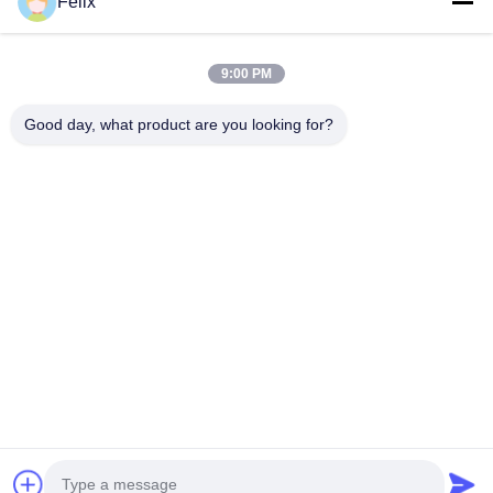
Felix
Αριθμός τηλεφώνου
9:00 PM
Ονομασία εταιρείας
Good day, what product are you looking for?
E-mail
*
Μήνυμα
*
Υποβολή
© 2026 Guangdong Sindron Intelligent Technology Co., Ltd. All Rights
Reserved.