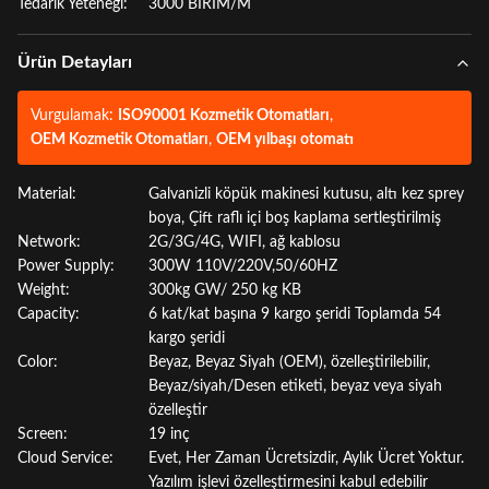
Tedarik Yeteneği:
3000 BİRİM/M
Ürün Detayları
Vurgulamak:
ISO90001 Kozmetik Otomatları
,
OEM Kozmetik Otomatları
,
OEM yılbaşı otomatı
Material:
Galvanizli köpük makinesi kutusu, altı kez sprey
boya, Çift raflı içi boş kaplama sertleştirilmiş
Network:
2G/3G/4G, WIFI, ağ kablosu
Power Supply:
300W 110V/220V,50/60HZ
Weight:
300kg GW/ 250 kg KB
Capacity:
6 kat/kat başına 9 kargo şeridi Toplamda 54
kargo şeridi
Color:
Beyaz, Beyaz Siyah (OEM), özelleştirilebilir,
Beyaz/siyah/Desen etiketi, beyaz veya siyah
özelleştir
Screen:
19 inç
Cloud Service:
Evet, Her Zaman Ücretsizdir, Aylık Ücret Yoktur.
Yazılım işlevi özelleştirmesini kabul edebilir