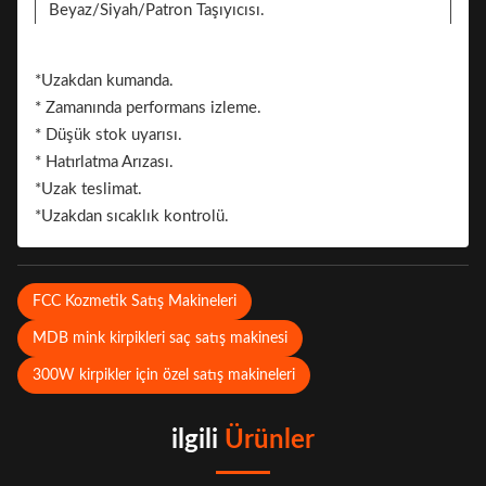
Beyaz/Siyah/Patron Taşıyıcısı.
Markalaşma için 2 taraflı çıkartma eklenebilir.
Marka.
*Uzakdan kumanda.
* Zamanında performans izleme.
* Düşük stok uyarısı.
* Hatırlatma Arızası.
*Uzak teslimat.
*Uzakdan sıcaklık kontrolü.
FCC Kozmetik Satış Makineleri
MDB mink kirpikleri saç satış makinesi
300W kirpikler için özel satış makineleri
ilgili
Ürünler