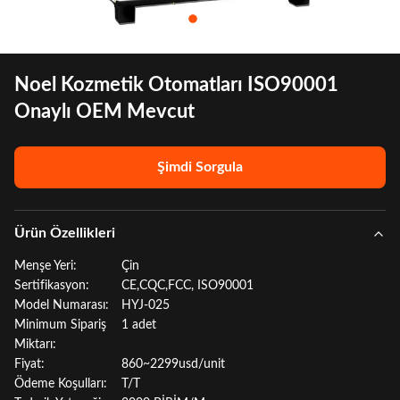
Noel Kozmetik Otomatları ISO90001
Onaylı OEM Mevcut
Şimdi Sorgula
Ürün Özellikleri
Menşe Yeri:
Çin
Sertifikasyon:
CE,CQC,FCC, ISO90001
Model Numarası:
HYJ-025
Minimum Sipariş
1 adet
Miktarı:
Fiyat:
860~2299usd/unit
Ödeme Koşulları:
T/T