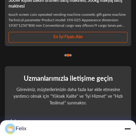
makinesi, 300kg makyaj satış
150 adet kozmetik satış makinesi 220V 
Custom design Pink Lashes Hair Bundles Wig
– A Premium Vending Machine Manufacturer 
chine cosmetic gift game machine
years experience in vending machine industry 
YJ-025 Appearance dimension
cutting-edge technology to the smart retail in
way 6floors/9 cargo lanes per
"Let technology ...
ty stock 120~150piece Cashier
tı Alın
En İyi Fiyatı Alı
Uzmanlarımızla iletişime geçin
Görevimiz, müşterilerimizin daha fazla kar elde etmesine
yardımcı olmak için "Yüksek Kalite" ve "İyi Hizmet" ve "Hızlı
Teslimat" sunmaktır.
Adınız
Felix