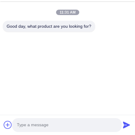
Telefon Numarası
11:31 AM
Firma Adı
Good day, what product are you looking for?
E-posta
*
Mesaj
*
Gönder
© 2026 Guangdong Sindron Intelligent Technology Co., Ltd. All Rights
Reserved.