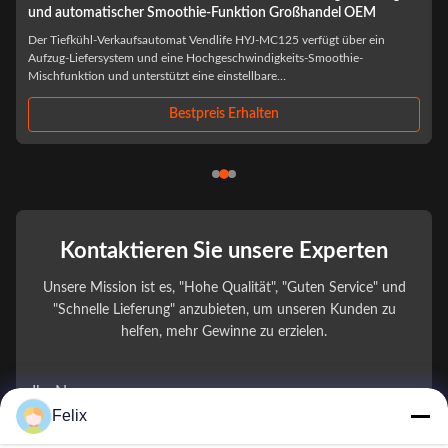
Gemüse und Obst für Einkaufszentrum und Markt
Specification: Multiple Payment System: Online Payment System And
Card Payment System, Nfc Payment. Software System Customize: Mdb,
Dex. Flexible Shelf: Spacing, Height, Quantity. Language. Color: White,
White Black (OEM), Can Be Customized, White/Black/Pattern Sticker.
Sticker. 2 Sides Can Add The ...
Bestpreis Erhalten
Kontaktieren Sie unsere Experten
Unsere Mission ist es, "Hohe Qualität", "Guten Service" und
"Schnelle Lieferung" anzubieten, um unseren Kunden zu
helfen, mehr Gewinne zu erzielen.
Ihr Name
Felix
Telefonnummer