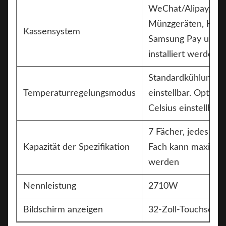
WeChat/Alipay, kan
Münzgeräten, Karte
Kassensystem
Samsung Pay und K
installiert werden
Standardkühlung: 1
Temperaturregelungsmodus
einstellbar. Option
Celsius einstellbar
7 Fächer, jedes Fac
Kapazität der Spezifikation
Fach kann maximal 
werden
Nennleistung
2710W
Bildschirm anzeigen
32-Zoll-Touchscre