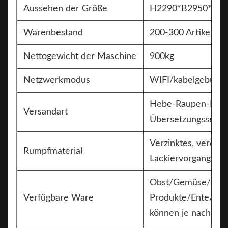
Aussehen der Größe
H2290*B2950*T1
Warenbestand
200-300 Artikel
Nettogewicht der Maschine
900kg
Netzwerkmodus
WIFI/kabelgebunde
Hebe-Raupen-No-
Versandart
Übersetzungssend
Verzinktes, verdic
Rumpfmaterial
Lackiervorgang
Obst/Gemüse/Eier/F
Verfügbare Ware
Produkte/Ente/mari
können je nach Wa