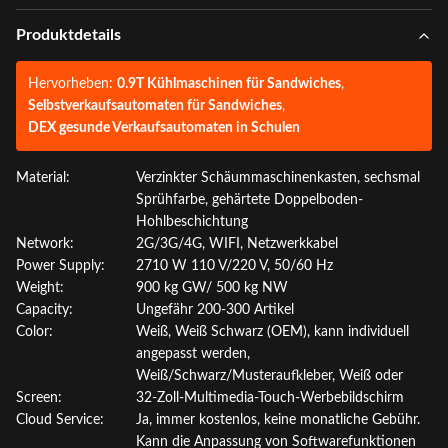
Produktdetails
Hervorheben:
0.9T Kühlmaschinen für Sandwiches
,
Selbstverkaufsautomaten für Sandwiches
,
DEX gesunde Verkaufsautomaten in Schulen
Material:
Verzinkter Schäummaschinenkasten, sechsmal
Sprühfarbe, gehärtete Doppelboden-
Hohlbeschichtung
Network:
2G/3G/4G, WIFI, Netzwerkkabel
Power Supply:
2710 W 110 V/220 V, 50/60 Hz
Weight:
900 kg GW/ 500 kg NW
Capacity:
Ungefähr 200-300 Artikel
Color:
Weiß, Weiß Schwarz (OEM), kann individuell
angepasst werden,
Weiß/Schwarz/Musteraufkleber, Weiß oder
Screen:
32-Zoll-Multimedia-Touch-Werbebildschirm
Cloud Service:
Ja, immer kostenlos, keine monatliche Gebühr.
Kann die Anpassung von Softwarefunktionen