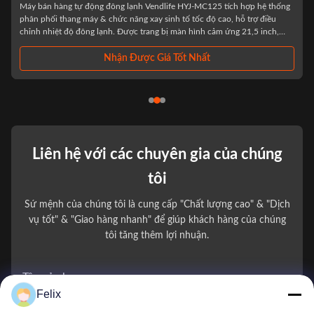
hống
Specification: Multiple Payment System: Online Payment System And
u
Card Payment System, Nfc Payment. Software System Customize: Mdb,
,
Dex. Flexible Shelf: Spacing, Height, Quantity. Language. Color: White,
a
White Black (OEM), Can Be Customized, White/Black/Pattern Sticker.
Sticker. 2 Sides Can Add The ...
Nhận Được Giá Tốt Nhất
Liên hệ với các chuyên gia của chúng
tôi
Sứ mệnh của chúng tôi là cung cấp "Chất lượng cao" & "Dịch
vụ tốt" & "Giao hàng nhanh" để giúp khách hàng của chúng
tôi tăng thêm lợi nhuận.
Tên của bạn
Felix
Số điện thoại