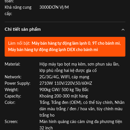
toán:
Khả năng cung
3000ĐƠN VỊ/M
cấp:
Chi tiết sản phẩm
Làm nổi bật:
Máy bán hàng tự động làm lạnh 0
,
9T cho bánh mì
,
Máy bán hàng tự động đông lạnh DEX cho bánh mì
Material:
Hộp máy tạo bọt mạ kẽm, sơn phun sáu lần,
lớp phủ rỗng hai kệ được gia cố
Network:
2G/3G/4G, WIFI, cáp mạng
Power Supply:
2710W 110V/220V,50/60HZ
Weight:
900kg GW/ 500 kg Tây Bắc
Capacity:
Khoảng 200-300 mặt hàng
Color:
Trắng, Trắng đen (OEM), có thể tùy chỉnh, Nhãn
dán màu trắng / đen / hoa văn, tùy chỉnh màu
trắng ho
Screen:
Màn hình quảng cáo cảm ứng đa phương tiện
32 inch