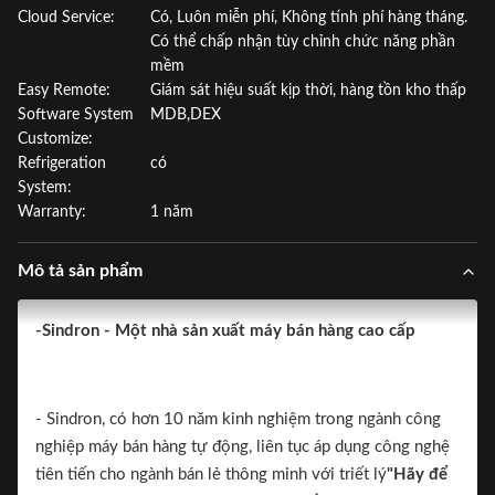
Cloud Service:
Có, Luôn miễn phí, Không tính phí hàng tháng.
Có thể chấp nhận tùy chỉnh chức năng phần
mềm
Easy Remote:
Giám sát hiệu suất kịp thời, hàng tồn kho thấp
Software System
MDB,DEX
Customize:
Refrigeration
có
System:
Warranty:
1 năm
Mô tả sản phẩm
-Sindron - Một nhà sản xuất máy bán hàng cao cấp
- Sindron, có hơn 10 năm kinh nghiệm trong ngành công
nghiệp máy bán hàng tự động, liên tục áp dụng công nghệ
tiên tiến cho ngành bán lẻ thông minh với triết lý
"Hãy để