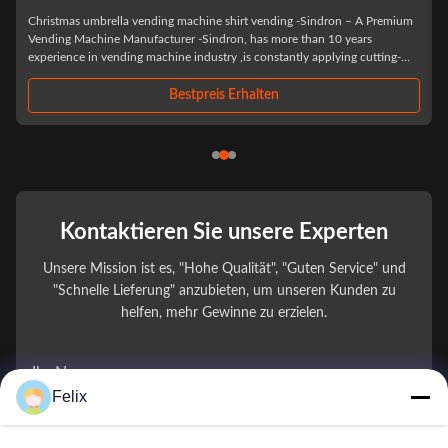
HOT Christmas gifts self vending machine for commercial street -Sindron,
has more than 10 years experience in vending machine industry ,is
constantly applying cutting-edge technology to the smart retail industry
with the philosophy of "Let technology benefit life". We have focused on
R&D and ...
Bestpreis Erhalten
Kontaktieren Sie unsere Experten
Unsere Mission ist es, "Hohe Qualität", "Guten Service" und
"Schnelle Lieferung" anzubieten, um unseren Kunden zu
helfen, mehr Gewinne zu erzielen.
Ihr Name
Felix
Telefonnummer