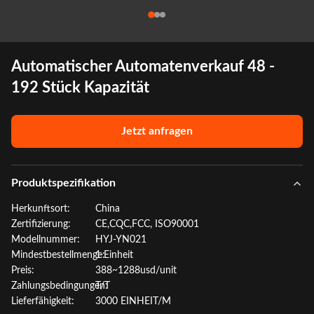
Automatischer Automatenverkauf 48 -
192 Stück Kapazität
Jetzt anfragen
Produktspezifikation
Herkunftsort:
China
Zertifizierung:
CE,CQC,FCC, ISO90001
Modellnummer:
HYJ-YN021
Mindestbestellmenge:
1 Einheit
Preis:
388~1288usd/unit
Zahlungsbedingungen:
T/T
Lieferfähigkeit:
3000 EINHEIT/M