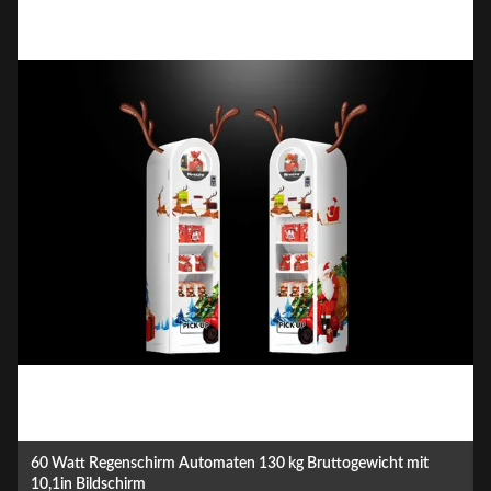
Handelsgewerbe Automatische Verkaufsautomaten MDB
Software-System Galvanisiertes Schaum