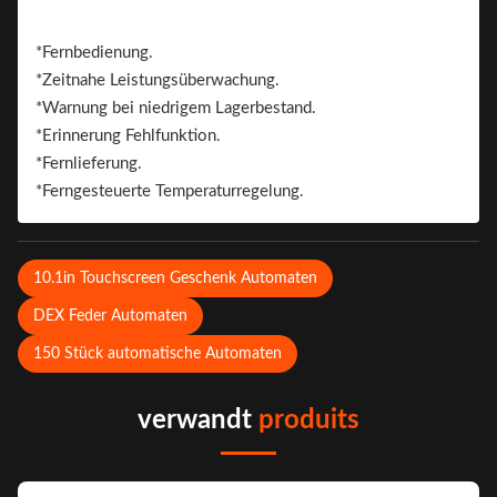
Aufkleber. Auf 2 Seiten kann der Aufkleber zum
Branding angebracht werden
*Fernbedienung.
Marke.
*Zeitnahe Leistungsüberwachung.
*Warnung bei niedrigem Lagerbestand.
*Erinnerung Fehlfunktion.
*Fernlieferung.
*Ferngesteuerte Temperaturregelung.
10.1in Touchscreen Geschenk Automaten
DEX Feder Automaten
150 Stück automatische Automaten
verwandt
produits