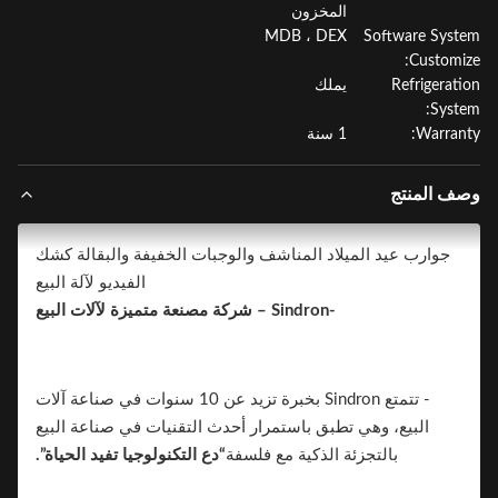
المخزون
MDB ، DEX
Software Sys
Customi
Refrigerat
يملك
Syst
Warran
1 سنة
ف المنتج
جوارب عيد الميلاد المناشف والوجبات الخفيفة والبقالة كشك
الفيديو لآلة البيع
-Sindron – شركة مصنعة متميزة لآلات البيع
- تتمتع Sindron بخبرة تزيد عن 10 سنوات في صناعة آلات
البيع، وهي تطبق باستمرار أحدث التقنيات في صناعة البيع
بالتجزئة الذكية مع فلسفة
“دع التكنولوجيا تفيد الحياة”.