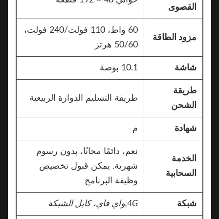
حوالي 48 ~ 192 قطعة
القصوى
60 واط، 110 فولت/240 فولت،
مزود الطاقة
50/60 هرتز
شاشة
10.1 بوصة
طريقة
طريقة التسليم الدوارة الربيعية
الشحن
شهادة
م
نعم، دائمًا مجانًا، بدون رسوم
الخدمة
شهرية. يمكن قبول تخصيص
السحابية
وظيفة البرنامج
شبكة
4G,
واي فاي، كابل الشبكة