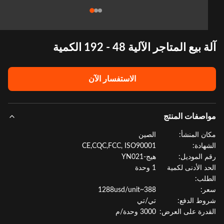
بيع المتاجر الآلية 48 - 192 الكمية
الاستفسار الآن
صفات المنتج
ن المنشأ:
الصين
هادة:
CE,CQC,FCC, ISO90001
 الموديل:
هيج-YN021
د الأدنى لكمية
1 وحدة
لب:
:
388~1288usd/unit
ط الدفع:
تي/تي
درة على العرض:
3000 وحدة/م