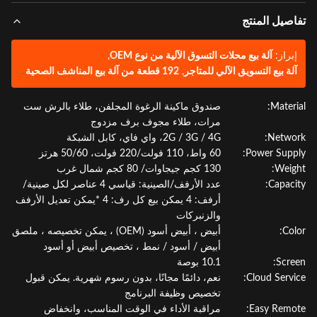
صيل المنتج
براز:
آلة بيع محلات التسوق الآلية من نوع OEM
,
لة بيع التسويق الآلي للمتاجر
,
192 قطعة من آلة بيع المناشف الصحية
Materi
صندوق ماكينة الرغوة المجلفن، طلاء بالرش ست
مرات، طلاء مجوف برف مزدوج
Netwo
2G / 3G / 4G، واي فاي، كابل الشبكة
Power Supp
60 واط، 110 فولت/220 فولت، 50/60 هرتز
Weig
130 كجم جيجاوات/ 80 كجم شمال غرب
Capaci
عدد الأرفف/الصينية: قياسي 4 عناصر لكل صينية/
أرفف: 4 يمكن بيع كل رف: 4 *يمكن تعديل الأرفف
والزنبركات
Col
أبيض ، أبيض أسود (OEM) ، يمكن تخصيصه ، ملصق
أبيض / أسود / نمط ، تخصيص أبيض أو أسود
Scre
10.1 بوصة
Cloud Servi
نعم، دائمًا مجانًا، بدون رسوم شهرية. يمكن قبول
تخصيص وظيفة البرنامج
Easy Remo
مراقبة الأداء في الوقت المناسب، وانخفاض