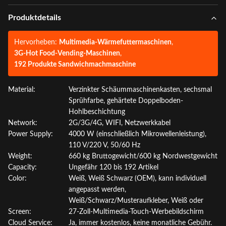
Produktdetails
Hervorheben:
Multimedia-Wärmefuttermaschinen
,
3G-Hot Food-Vending-Maschinen
,
192 Produkte Sandwichmachmaschine
Material:
Verzinkter Schäummaschinenkasten, sechsmal
Sprühfarbe, gehärtete Doppelboden-
Hohlbeschichtung
Network:
2G/3G/4G, WIFI, Netzwerkkabel
Power Supply:
4000 W (einschließlich Mikrowellenleistung),
110 V/220 V, 50/60 Hz
Weight:
660 kg Bruttogewicht/600 kg Nordwestgewicht
Capacity:
Ungefähr 120 bis 192 Artikel
Color:
Weiß, Weiß Schwarz (OEM), kann individuell
angepasst werden,
Weiß/Schwarz/Musteraufkleber, Weiß oder
Screen:
27-Zoll-Multimedia-Touch-Werbebildschirm
Cloud Service:
Ja, immer kostenlos, keine monatliche Gebühr.