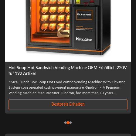
hältlich 220V
4KW-Automaten für warme Speisen, MDB-Lunchbox-
Automaten
 With Elevator
Dimensions H x L x W 2280 mm* 1880 mm* 1020mm Weight 
 – A Premium
600 kg N.W Capacity No.of shelves: standard 7 Items per shelf: 
10 years
per item: 5-7 *shelves can be adjusted according to the products
lying cutting-
the products sold: spacing, height, quantity Max capacity Abo
items Power ...
Bestpreis Erhalten