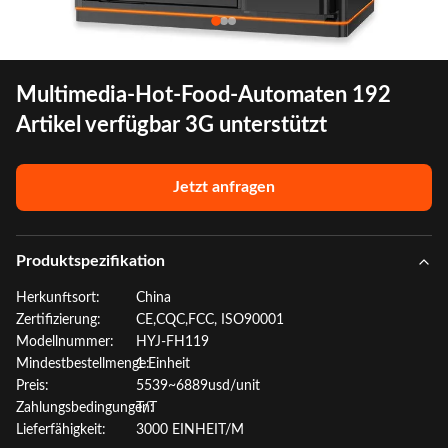
Multimedia-Hot-Food-Automaten 192
Artikel verfügbar 3G unterstützt
Jetzt anfragen
Produktspezifikation
Herkunftsort:
China
Zertifizierung:
CE,CQC,FCC, ISO90001
Modellnummer:
HYJ-FH119
Mindestbestellmenge:
1 Einheit
Preis:
5539~6889usd/unit
Zahlungsbedingungen:
T/T
Lieferfähigkeit:
3000 EINHEIT/M