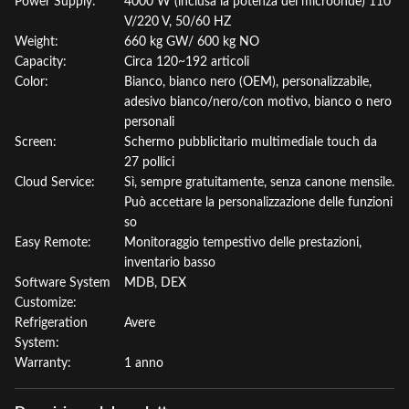
Power Supply:
4000 W (inclusa la potenza del microonde) 110
V/220 V, 50/60 HZ
Weight:
660 kg GW/ 600 kg NO
Capacity:
Circa 120~192 articoli
Color:
Bianco, bianco nero (OEM), personalizzabile,
adesivo bianco/nero/con motivo, bianco o nero
personali
Screen:
Schermo pubblicitario multimediale touch da
27 pollici
Cloud Service:
Sì, sempre gratuitamente, senza canone mensile.
Può accettare la personalizzazione delle funzioni
so
Easy Remote:
Monitoraggio tempestivo delle prestazioni,
inventario basso
Software System
MDB, DEX
Customize:
Refrigeration
Avere
System:
Warranty:
1 anno