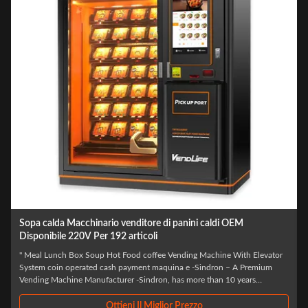
Macchine venditori di cibo caldo da 4 kW, Macchine venditori di
scatole MDB
Dimensions H x L x W 2280 mm* 1880 mm* 1020mm Weight 660kg G.W/
600 kg N.W Capacity No.of shelves: standard 7 Items per shelf: 4 Selection
per item: 5-7 *shelves can be adjusted according to the products to suit
the products sold: spacing, height, quantity Max capacity About 120~192
items Power ...
Ottieni Il Miglior Prezzo