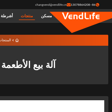
changvend@vendlife.cn
86--13078864208
مسكن
منتجات
أشرطة ف
المنتجا
آلة بيع الأطعمة