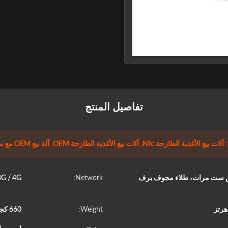
تفاصيل المنتج
آلات بيع الأغذية الطازجة Nfc
,
آلات بيع الأغذية الطازجة OEM
,
آلة بيع OEM مع مصعد
لرش ست مرات، طلاء مجوف برف
Network:
2G / 3G / 4G، واي ف
Weight:
660 كجم جيجاوات/ 550 كجم شمال غرب