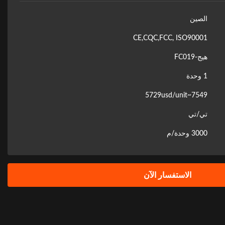
الصين
CE,CQC,FCC, ISO90001
هيج-FC019
1 وحدة
7549~5729usd/unit
تي/تي
3000 وحدة/م
الاستفسار الآن