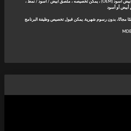
أبيض ، أبيض أسود (OEM) ، يمكن تخصيصه ، ملصق أبيض / أسود / نمط ،
بيض أو أسود
ئمًا مجانًا، بدون رسوم شهرية. يمكن قبول تخصيص وظيفة البرنامج
MDB