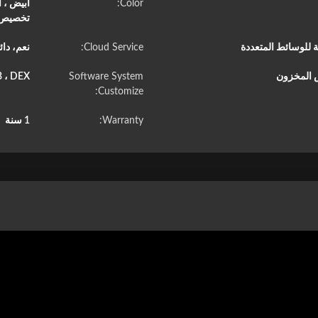
Color:
تخصيص أ
Cloud Service:
نعم، دا
ض المخزون
Software System
 ، DEX
Customize:
Warranty:
1 سنة