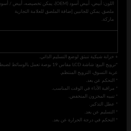
اللون: أبيض، أبيض أسود (OEM)، يمكن تخصيصه، أبيض / أسود / ملصق نمط.
ملصق. يمكن للجانبين إضافة الملصق للعلامة التجارية
ماركة.
+ خزانة شبكية تنبثق لوضع التسليم الذاتي.
*ترويج البيع: شاشة LCD مقاس 19 بوصة تعمل بالوسائط لضبط الإعلان ونظام الأعضاء،
عربة التسوق، الترويج المنتظم.
* التحكم عن بعد.
* مراقبة الأداء في الوقت المناسب.
* تنبيه المخزون المنخفض.
* عطل التذكير.
* التسليم عن بعد.
* التحكم في درجة الحرارة عن بعد.