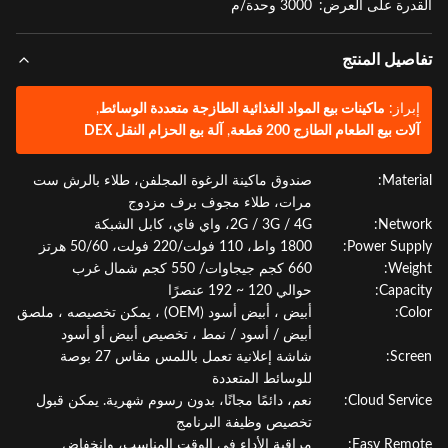
درة على العرض:
3000 وحدة/م
صيل المنتج
براز:
ماكينات بيع المواد الغذائية الطازجة متعددة الوسائط
,
لات بيع الطعام الطازج 200 قطعة
,
آلة بيع الحزام النقل DEX
Materi
صندوق ماكينة الرغوة المجلفن، طلاء بالرش ست
مرات، طلاء مجوف برف مزدوج
Netwo
2G / 3G / 4G، واي فاي، كابل الشبكة
Power Supp
1800 واط، 110 فولت/220 فولت، 50/60 هرتز
Weig
660 كجم جيجاوات/ 550 كجم شمال غرب
Capaci
حوالي 120 ~ 192 عنصرًا
Col
أبيض ، أبيض أسود (OEM) ، يمكن تخصيصه ، ملصق
أبيض / أسود / نمط ، تخصيص أبيض أو أسود
Scre
شاشة إعلانية تعمل باللمس مقاس 27 بوصة
للوسائط المتعددة
Cloud Servi
نعم، دائمًا مجانًا، بدون رسوم شهرية. يمكن قبول
تخصيص وظيفة البرنامج
Easy Remo
مراقبة الأداء في الوقت المناسب، وانخفاض