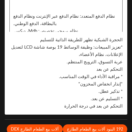
نظام الدفع المتعدد: نظام الدفع عبر الإنترنت ونظام الدفع
بالبطاقة، الدفع الوطني.
نظام برمجي تخصيص: Mdb، ديكس.
رف مرن: المسافة، الارتفاع، الكمية.
الحجرة الشبكية تظهر للطريقة الذاتية للتسليم
اللغة.
*تعزيز المبيعات: وظيفة الوسائط 19 بوصة شاشة LCD لتعديل
اللون: أبيض، أبيض أسود (OEM) ، يمكن تخصيصه، أبيض /
الإعلانات، نظام الأعضاء،
أسود / ملصق نمط.
عربة التسوق، الترويج المنتظم.
ملصق. يمكن للجانبين إضافة ملصق لعلامة تجارية
التحكم عن بعد
العلامة التجارية.
* مراقبة الأداء في الوقت المناسب.
"إنذار انخفاض المخزون"
* تذكير عطل.
* التسليم عن بعد.
التحكم عن بعد في درجة الحرارة
 البنود آلات بيع الطعام الطازج
آلات بيع الطعام الطازج DEX