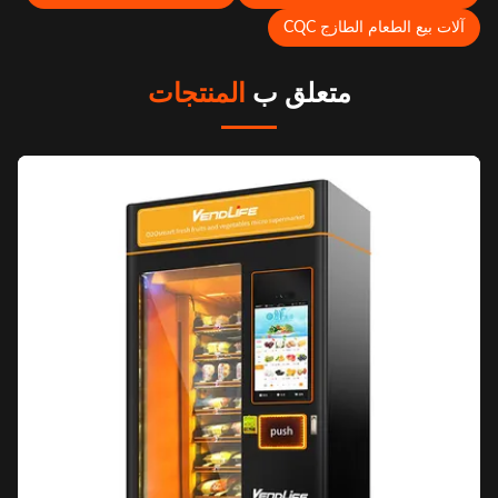
لات بيع الطعام الطازج CQC
متعلق ب
المنتجات