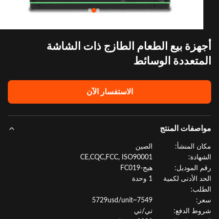
هزة بيع الطعام الطازج ذات الشاشة
متعددة الوسائط
الاستفسار الآن
صفات المنتج
ن المنشأ:
الصين
هادة:
CE,CQC,FCC, ISO90001
 الموديل:
هيج-FC019
د الأدنى لكمية
1 وحدة
لب:
:
7549~5729usd/unit
ط الدفع:
تي/تي