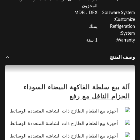
المخزون
MDB ، DEX
Software Sys
Customi
Refrigerat
يملك
Syst
Warran
1 سنة
ف المنتج
آلة بيع سلطة الفاكهة البيضاء السوداء
الحزام الناقل مع رفع