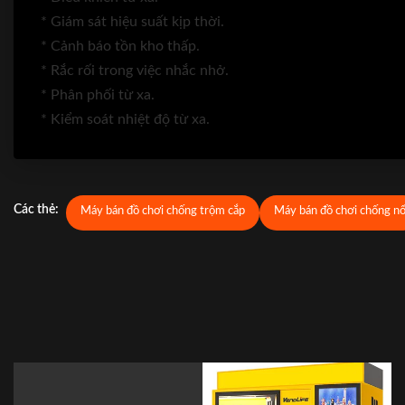
* Giám sát hiệu suất kịp thời.
* Cảnh báo tồn kho thấp.
* Rắc rối trong việc nhắc nhở.
* Phân phối từ xa.
* Kiểm soát nhiệt độ từ xa.
Các thẻ:
Máy bán đồ chơi chống trộm cắp
Máy bán đồ chơi chống n
Máy bán kẹo đồ chơi