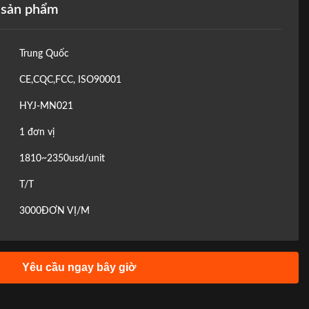
 sản phẩm
Trung Quốc
CE,CQC,FCC, ISO90001
HYJ-MN021
1 đơn vị
1810~2350usd/unit
T/T
3000ĐƠN VỊ/M
Yêu cầu ngay bây giờ