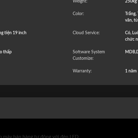
Weight:
250kg 
Color:
Trắng,
văn, t
 tiện 19 inch
Cloud Service:
Có, Lu
chức 
ho thấp
Software System
MDB,
Customize:
Warranty:
1 năm
p máy bán hàng tự động với đèn LED