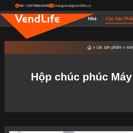
86--13078864208
changvend@vendlife.cn
Nhà
Các Sản Ph
các sản phẩm
máy
Hộp chúc phúc Máy 