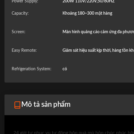
Power Supply:
200W 110V/220V,50/60HZ
Capacity:
Khoảng 180~300 mặt hàng
Screen:
Màn hình quảng cáo cảm ứng đa phương
Easy Remote:
Giám sát hiệu suất kịp thời, hàng tồn k
Refrigeration System:
có
Mô tả sản phẩm
24 giờ tự phục vụ tự động hộp quà mù hộp chúc phúc hộ