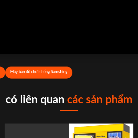
ổ
Máy bán đồ chơi chống Samshing
có liên quan
các sản phẩm
Hệ thống MDB Máy