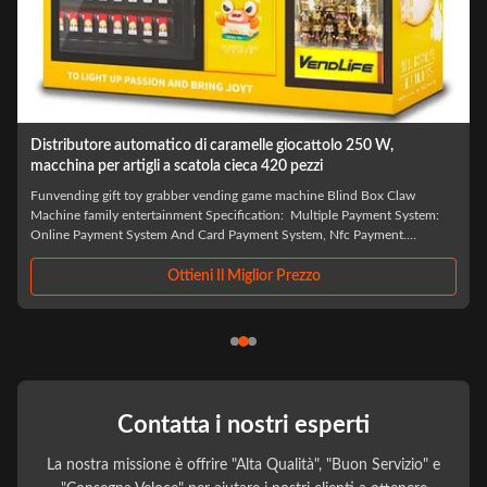
Distributore automatico di caramelle giocattolo 250 W,
macchina per artigli a scatola cieca 420 pezzi
Funvending gift toy grabber vending game machine Blind Box Claw
A
Machine family entertainment Specification: ​ Multiple Payment System:
M
Online Payment System And Card Payment System, Nfc Payment.
V
Software System Customize: Mdb, Dex. Flexible Shelf: Spacing, Height,
e
Quantity. Language. Color: White, ...
e
Ottieni Il Miglior Prezzo
Contatta i nostri esperti
La nostra missione è offrire "Alta Qualità", "Buon Servizio" e