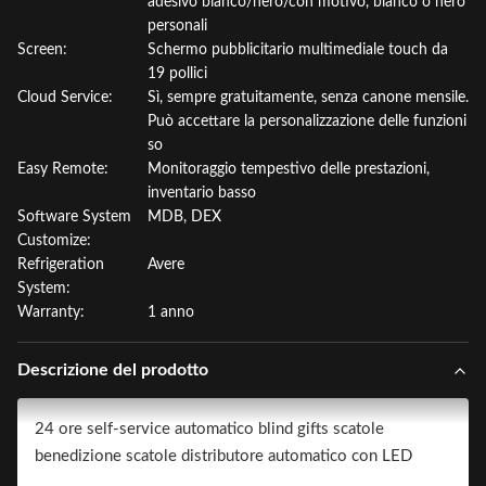
adesivo bianco/nero/con motivo, bianco o nero
personali
Screen:
Schermo pubblicitario multimediale touch da
19 pollici
Cloud Service:
Sì, sempre gratuitamente, senza canone mensile.
Può accettare la personalizzazione delle funzioni
so
Easy Remote:
Monitoraggio tempestivo delle prestazioni,
inventario basso
Software System
MDB, DEX
Customize:
Refrigeration
Avere
System:
Warranty:
1 anno
Descrizione del prodotto
24 ore self-service automatico blind gifts scatole
benedizione scatole distributore automatico con LED