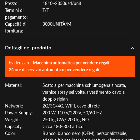
Prezzo:
1810~2350usd/unit
Termini di
T/T
pagamento:
Capacità di
3000UNITÀ/M
fornitura:
Dettagli del prodotto
Evidenziare:
Macchina automatica per vendere regali
,
24 ore di servizio automatico per vendere regali
Material:
Scatola per macchina schiumogena zincata,
vernice spray sei volte, rivestimento cavo a
doppio ripian
Network:
2G/3G/4G, WIFI, cavo di rete
Power Supply:
200 W 110 V/220 V, 50/60 HZ
Weight:
250 kg GW/ 200 kg NO
Capacity:
Circa 180~300 articoli
Color:
Bianco, bianco nero (OEM), personalizzabile,