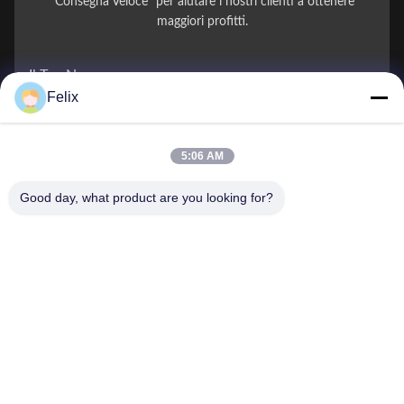
"Consegna Veloce" per aiutare i nostri clienti a ottenere
maggiori profitti.
Il Tuo Nome
Felix
Numero di telefono
5:06 AM
Nome della società
Good day, what product are you looking for?
E-mail
*
Messaggio
*
Invio