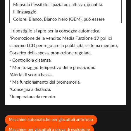
Mensola flessibile: spaziatura, altezza, quantità.
Il linguaggio.
Colore: Bianco, Bianco Nero (OEM), può essere
personalizzato, bianco / nero / adesivo a modello.
Il ripostiglio si apre per la consegna automatica.
2 lati possono aggiungere l'adesivo per il branding
*Promozione della vendita: Media Funzione 19 pollici
Brand.
schermo LCD per regolare la pubblicità, sistema membro,
Corsetto della spesa, promozione regolare.
- Controllo a distanza.
* Monitoraggio tempestivo delle prestazioni.
*Alerta di scorta bassa.
* Malfunzionamento del promemoria.
*Consegna a distanza.
*Temperatura da remoto.
Macchine automatiche per giocattoli antirrubo
Macchine per giocattoli a prova di esplosione