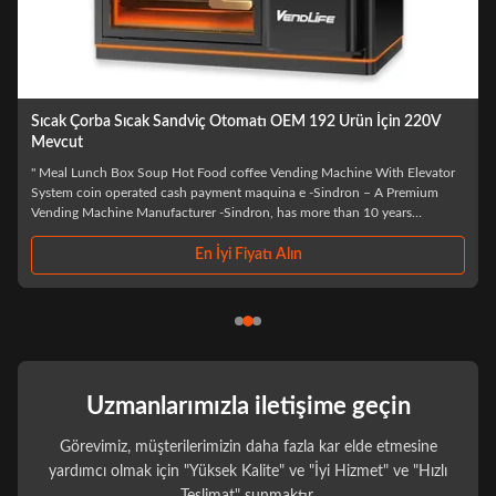
4KW sıcak yiyecek satış makinesi, MDB öğle yemeği kutusu satış
makinesi
or
Dimensions H x L x W 2280 mm* 1880 mm* 1020mm Weight 660kg G.W/
600 kg N.W Capacity No.of shelves: standard 7 Items per shelf: 4 Selection
per item: 5-7 *shelves can be adjusted according to the products to suit
the products sold: spacing, height, quantity Max capacity About 120~192
items Power ...
En İyi Fiyatı Alın
Uzmanlarımızla iletişime geçin
Görevimiz, müşterilerimizin daha fazla kar elde etmesine
yardımcı olmak için "Yüksek Kalite" ve "İyi Hizmet" ve "Hızlı