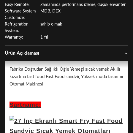
Easy Remote:
Zamanında performans izleme, düşük envanter
Software System
MDB, DEX
Customize:
Refrigeration
sahip olmak
System:
Warranty:
1 Yıl
Ürün Açıklaması
Fabrika Doğrudan Sağlıklı Öğle Yemeği sıcak yemek Akıllı
kızartma fast food Fast Food sandviç Yüksek moda tasarımı
Otomat Makinesi
Şartname: