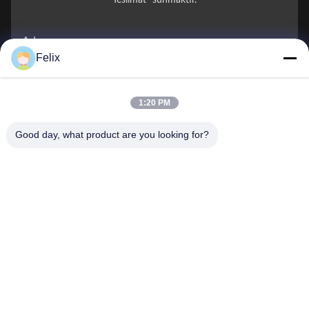
Teslimat" sunmaktır.
Adınız
Felix
Telefon Numarası
1:20 PM
Firma Adı
Good day, what product are you looking for?
E-posta
*
Mesaj
*
Gönder