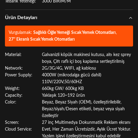
Tedarik Yeteneği:
3000 BİRİM/M
Ürün Detayları
Vurgulamak:
Sağlıklı Öğle Yemeği Sıcak Yemek Otomatları
,
27'' Ekranlı Sıcak Yemek Otomatları
Material:
Galvanizli köpük makinesi kutusu, altı kez sprey
boya, Çift raflı içi boş kaplama sertleştirilmiş
Network:
2G/3G/4G, WIFI, ağ kablosu
Power Supply:
4000W (mikrodalga gücü dahil)
110V/220V,50/60HZ
Weight:
660kg GW/ 600kg KB
Capacity:
Yaklaşık 120~192 ürün
Color:
Beyaz, Beyaz Siyah (OEM), özelleştirilebilir,
Beyaz/siyah/Desen etiketi, beyaz veya siyah
özelleştir
Screen:
27 inç Multimedya Dokunmatik Reklam ekranı
Cloud Service:
Evet, Her Zaman Ücretsizdir, Aylık Ücret Yoktur.
Yazılım işlevi özelleştirmesini kabul edebilir