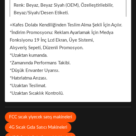
Renk: Beyaz, Beyaz Siyah (OEM), Özelleştirilebilir,
Beyaz/Siyah/Desen Etiketi.
Çıkartma. "Burası tekerlekli dükkan."
+Kafes Dolabı Kendiliğinden Teslim Alma Şekli İçin Açılır.
Hangzhou'da Ali Xixi Park'ın yanındaki 961 Wenyi
*İndirim Promosyonu: Reklam Ayarlamak İçin Medya
West Road'daki Qinchengli Alışveriş Merkezi, Ali için
Fonksiyonu 19 İnç Lcd Ekran, Üye Sistemi,
yeni bir perakende denemesi olarak görülüyor.
Alışveriş Sepeti, Düzenli Promosyon.
Turuncuda toplam beş katman var, diğer alışveriş
*Uzaktan kumanda.
merkezlerinden biraz farklı gibi görünüyor, ancak
*Zamanında Performans Takibi.
dikkatli bir şekilde göz attığınızda farkı
*Düşük Envanter Uyarısı.
hissedebilirsiniz - çok sayıda satış makinesi ve
*Hatırlatma Arızası.
oyuncak bebek makinesi var, katman başına en az beş
*Uzaktan Teslimat.
veya altı veya bir düzineden fazla makine var. Ücretsiz
*Uzaktan Sıcaklık Kontrolü.
fotoğraf yazıcıları, Günlük Sürpriz makineleri, ruj
makineleri, dondurma makineleri, insansız dağıtım
makineleri var...
FCC sıcak yiyecek satış makineleri
4G Sıcak Gıda Satıcı Makineleri