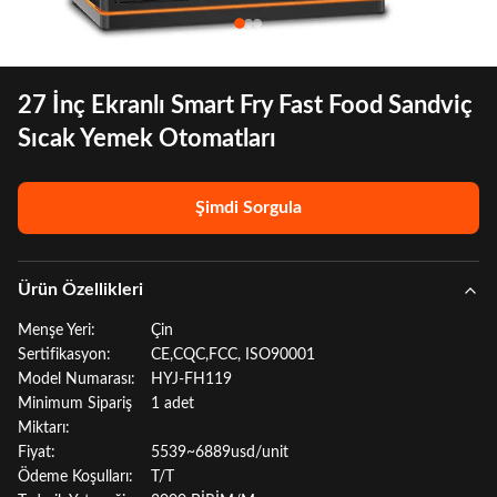
27 İnç Ekranlı Smart Fry Fast Food Sandviç
Sıcak Yemek Otomatları
Şimdi Sorgula
Ürün Özellikleri
Menşe Yeri:
Çin
Sertifikasyon:
CE,CQC,FCC, ISO90001
Model Numarası:
HYJ-FH119
Minimum Sipariş
1 adet
Miktarı:
Fiyat:
5539~6889usd/unit
Ödeme Koşulları:
T/T