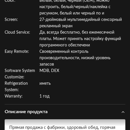
Color:
Белый, белый, черный (OEM), можно
настроить, белый/черный/наклейка с
рисунком, белый или черный по и
Screen:
27-дюймовый мультимедийный сенсорный
рекламный экран
Cloud Service:
Да, всегда бесплатно, без ежемесячной
платы. Может принять настройку функций
программного обеспечени
Easy Remote:
Своевременный контроль
производительности, низкий уровень
запасов
Software System
MDB, DEX
Customize:
Refrigeration
иметь
System:
Warranty:
1 год
Описание продукта
Прямая продажа с фабрики, здоровый обед, горячая