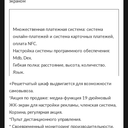
Множественная платежная система: система
онлайн-платежей и система карточных платежей,
оплата NFC.
Настройка системы программного обеспечения:
Mdb, Dex.
Гибкая полка: расстояние, высота, количество.
Язык.
Цвет: белый, белый, черный (OEM), может быть
+Решетчатый шкаф выдвигается для возможности
настроен, белый/черный/наклейка с рисунком.
самовывоза.
Наклейка. «Это магазин на колесах».
*Акция по продаже: медиа-функция 19-дюймовый
Торговый центр Qinchengli по адресу 961 WeNY
ЖК-экран для настройки рекламы, членская система,
West Road в Ханчжоу, рядом с парком Али Сиси,
Корзина, регулярная акция.
рассматривается Али как новый розничный
*Пульт дистанционного управления.
эксперимент.
* Своевременный мониторинг производительности.