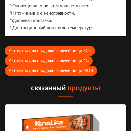
Всего в оранжевом цвете пять слоев, который,
* Оповещение о низком уровне запасов.
кажется, мало чем отличается от других торговых
*Напоминание о неисправности.
центров, но вы можете почувствовать разницу,
*Удаленная доставка.
если внимательно просматриваете - здесь много
* Дистанционный контроль температуры.
торговых автоматов и кукольных автоматов, всего
по пять, шесть или более дюжины автоматов на
каждом слое. Есть бесплатные фотопринтеры,
Автоматы для продажи горячей пищи FCC
автоматы Daily Surprise, автоматы для помады,
автоматы для мороженого, беспилотные машины
Автоматы для продажи горячей пищи 4G
для доставки...
Автоматы для продажи горячей пищи MDB
связанный
продукты