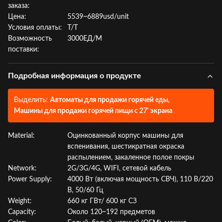
заказа:
Цена:
5539~6889usd/unit
Условия оплаты:
Т/Т
Возможность
3000ЕД/М
поставки:
Подробная информация о продукте
Выделить:
Автоматы для продажи горячей еды
,
Машины для продажи горячей пищи с 27' экрана
Material:
Оцинкованный корпус машины для
вспенивания, шестикратная окраска
распылением, закаленное полое покры
Network:
2G/3G/4G, WIFI, сетевой кабель
Power Supply:
4000 Вт (включая мощность СВЧ), 110 В/220
В, 50/60 Гц
Weight:
660 кг ГВт/ 600 кг СЗ
Capacity:
Около 120~192 предметов