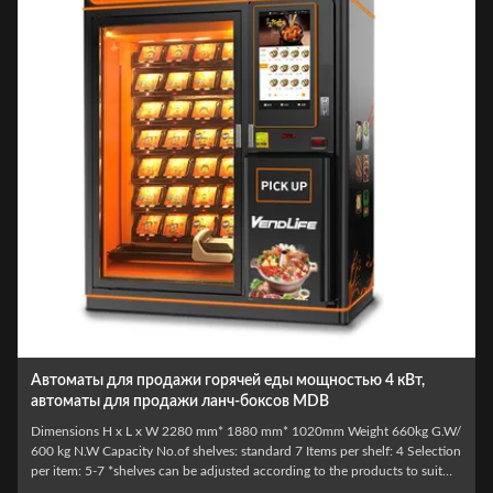
Автоматы для продажи горячей еды мощностью 4 кВт,
автоматы для продажи ланч-боксов MDB
Dimensions H x L x W 2280 mm* 1880 mm* 1020mm Weight 660kg G.W/
600 kg N.W Capacity No.of shelves: standard 7 Items per shelf: 4 Selection
per item: 5-7 *shelves can be adjusted according to the products to suit
the products sold: spacing, height, quantity Max capacity About 120~192