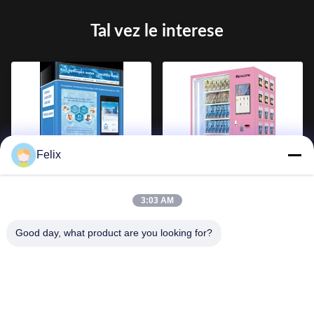
Tal vez le interese
Felix
Dispensador de agua caliente
321 máquinas expendedoras
y fría de máquinas
automáticas, 0,45kw de
3:03 AM
expendedoras inteligentes de
teléfono accesorios máquina
pie en el piso
expendedora
Good day, what product are you looking for?