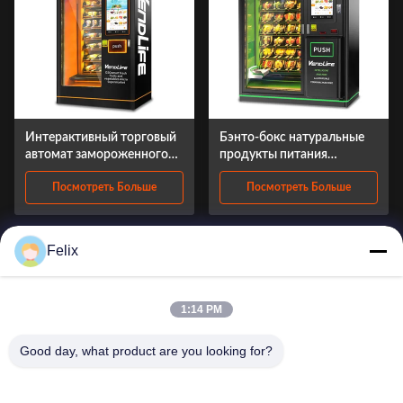
Интерактивный торговый
Бэнто-бокс натуральные
автомат замороженного
продукты питания
йогурта с
торговый автомат 220V
Посмотреть Больше
Посмотреть Больше
энергосберегающим
OEM с системой лифта
лифтом
Felix
1:14 PM
Good day, what product are you looking for?