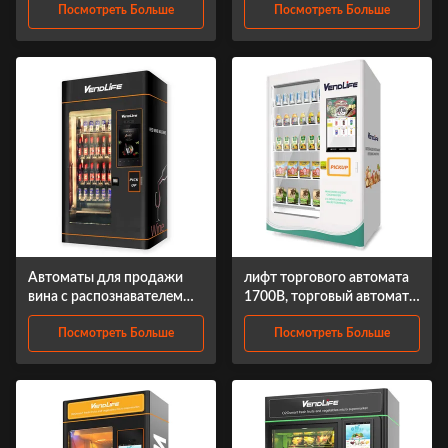
Посмотреть Больше
Посмотреть Больше
многофункциональных
Упрощенная стеклянная
220пкс
система MDB
Автоматы для продажи
лифт торгового автомата
вина с распознавателем
1700В, торговый автомат
возраста
экрана касания духов
Посмотреть Больше
Посмотреть Больше
ОДМ