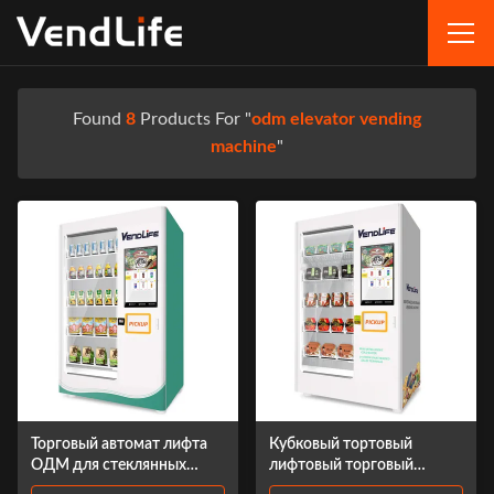
Found
8
Products For "
odm elevator vending
machine
"
Торговый автомат лифта
Кубковый тортовый
ОДМ для стеклянных
лифтовый торговый
бутылок
автомат ODM доступен