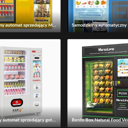
Interaktywny automat sprzedający Mystery Box z ekranem dotykowym, zdalnym zarządzaniem i konfigurowalną witryną dla operatorów detalicznych
Inteligentny automat sprzedający gotowe posiłki VenoLife z 3 kuchenkami mikrofalowymi o dużej mocy, obrotem sprężyny + dostawą windą, 3-stopniowy ekran dotykowy, 4-trybowy kompresor, całodobowe zdalne zarządzanie, 1-minutowy gorący posiłek gotowy