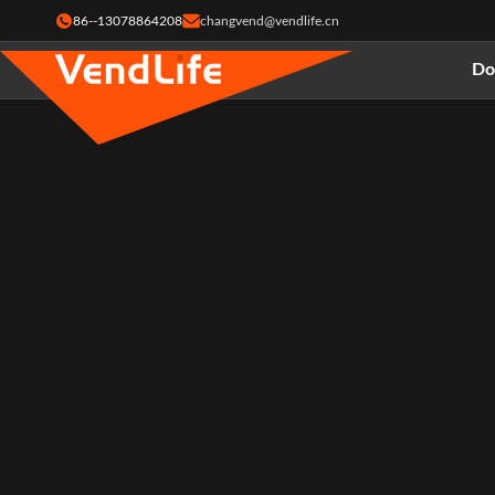
86--13078864208
changvend@vendlife.cn
D