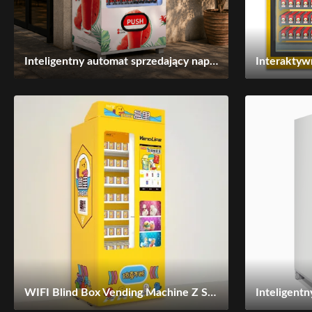
Inteligentny automat sprzedający napoje z 21,5-calowym ekranem dotykowym, chłodzonym dystrybutorem napojów, płatnościami bezgotówkowymi i systemem zdalnego zarządzania do samoobsługowego handlu detalicznego
WIFI Blind Box Vending Machine Z Showroom Elevator Direct Push Aisle POP Mart Box