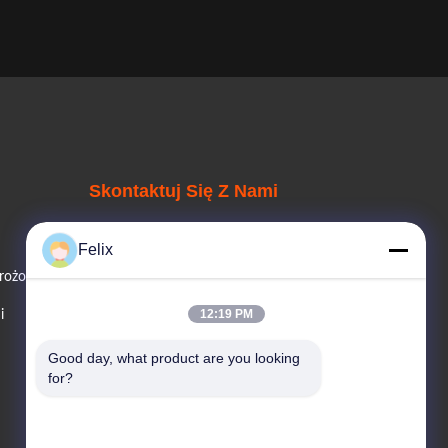
Skontaktuj Się Z Nami
Felix
Telefon Sprzedaży
mrożoną
86--13078864208
12:19 PM
i
E-Mail
Good day, what product are you looking 
changvend@vendlife.cn
for?
Adres