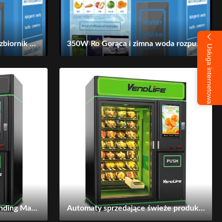
Samodzielny automatyczny zbiornik wody pitnej z filtrem samoobsługowym
350W Ro Gorąca i zimna woda rozpuszczalnik samodzielny sprężarka
Usługa internetowa
Bento Box Natural Food Vending Machine 220V OEM z systemem windy
Automaty sprzedające świeże produkty, automat sprzedający natychmiastowy ramen ODM