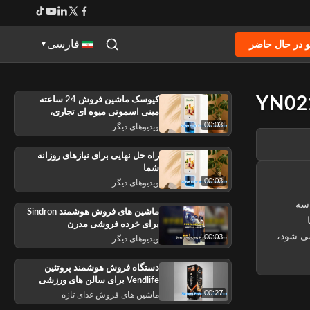
 در حال حاضر
فارسی
▼
YN02
کیوسک ماشین فروش 24 ساعته
مینی اسموتی میوه ای تجاری،
پشتیبانی از پرداخت کد QR،
00:03
ویدیوهای دیگر
سفارشی OEM
راه حل نهایی برای نیازهای روزانه
شما
00:03
ویدیوهای دیگر
ه، به سه
ماشین های فروش هوشمند Sindron
برای خرده فروشی مدرن
می شود،
00:03
ویدیوهای دیگر
دستگاه فروش هوشمند پروتئین
Vendlife برای سالن های ورزشی
00:27
ماشین های فروش غذای تازه