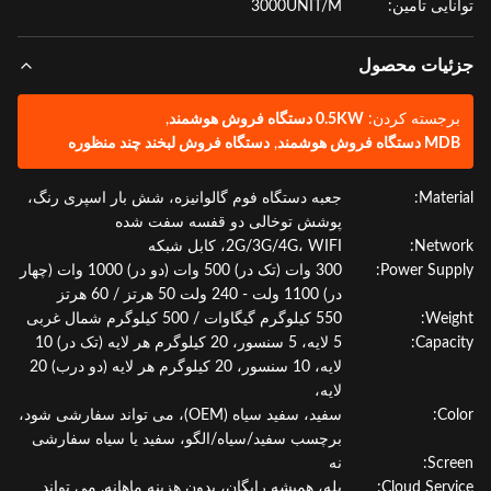
نایی تامین:
3000UNIT/M
ئیات محصول
رجسته کردن:
0.5KW دستگاه فروش هوشمند
,
 دستگاه فروش هوشمند
,
دستگاه فروش لبخند چند منظوره
Materi
جعبه دستگاه فوم گالوانیزه، شش بار اسپری رنگ،
پوشش توخالی دو قفسه سفت شده
Netwo
2G/3G/4G، WIFI، کابل شبکه
Power Supp
300 وات (تک در) 500 وات (دو در) 1000 وات (چهار
در) 1100 ولت - 240 ولت 50 هرتز / 60 هرتز
Weig
550 کیلوگرم گیگاوات / 500 کیلوگرم شمال غربی
Capaci
5 لایه، 5 سنسور، 20 کیلوگرم هر لایه (تک در) 10
لایه، 10 سنسور، 20 کیلوگرم هر لایه (دو درب) 20
لایه،
Col
سفید، سفید سیاه (OEM)، می تواند سفارشی شود،
برچسب سفید/سیاه/الگو، سفید یا سیاه سفارشی
Scre
نه
Cloud Servi
بله، همیشه رایگان، بدون هزینه ماهانه. می تواند