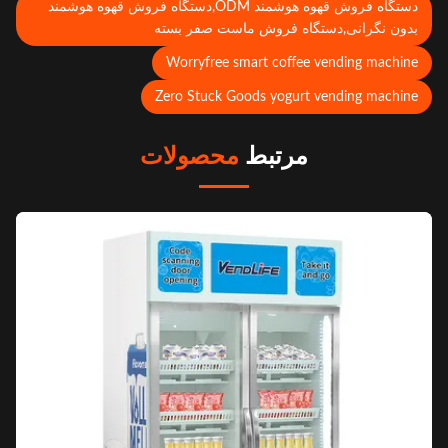
دستگاه فروش قهوه هوشمند ODM,دستگاه فروش قهوه هوشمند
دون نگرانی,دستگاه فروش ماست صفر بسته
Worryfree smart coffee vending machin
Zero Stuck Goods yogurt vending machin
مرتبط
محصولات