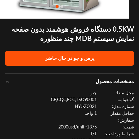
0.5KW دستگاه فروش هوشمند بدون صفحه
ش سیستم MDB چند منظوره
پرس و جو در حال حاضر
خصات محصول
 مبدا:
چین
هینامه:
CE,CQC,FCC, ISO90001
ره مدل:
HYJ-ZC021
قل مقدار
1 واحد
ارش:
ت:
1375~2000usd/unit
یط پرداخت:
T/T