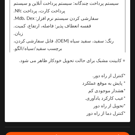
سیستم پرداخت چندگانه: سیستم پرداخت آنلاین و سیستم
پرداخت کارت، پرداخت Nfc.
سفارشی کردن سیستم نرم افزار: Mdb، Dex.
قفسه انعطاف پذیر: فاصله، ارتفاع، کمیت.
زبان.
رنگ: سفید، سفید سیاه (OEM)، قابل سفارشی کردن،
برچسب سفید/سیاه/الگو.
استیکر. 2 طرف می توانند استیکر را برای نام تجاری
+ کابینت مشبک برای حالت تحویل خودکار ظاهر می شود.
اضافه کنند
نام تجاری.
*کنترل از راه دور.
* پایش به موقع عملکرد
*هشدار موجودی کم
*عیب کارکرد یادآوری.
*تحویل از راه دور
*کنترل دما از راه دور