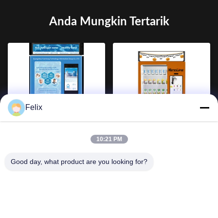
Anda Mungkin Tertarik
Felix
8 Inch Screen Smart Vending
Mesin Penjual Sayur Lift
Machine Panas Dan Dingin
Fleksibel Rak Sentuh Screen
10:21 PM
Pipa Botol Countertop Air
Coolers
Good day, what product are you looking for?