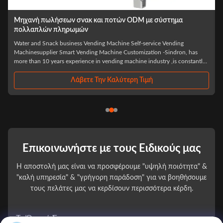
 πωλήσεων σνακ και ποτών ODM με σύστημα
Πολυετή μηχ
πλών πληρωμών
οθόνη
d Snack business Vending Machine Self-service Vending
Cup Noodle / 
upplier Smart Vending Machine Customization -Sindron, has
Sindron – A P
n 10 years experience in vending machine industry ,is constantly
than 10 years 
cutting-edge technology to the smart retail industry with the
applying cuttin
y of "Let ...
philosophy of "L
Λάβετε Την Καλύτερη Τιμή
Επικοινωνήστε με τους Ειδικούς μας
Η αποστολή μας είναι να προσφέρουμε "υψηλή ποιότητα" &
"καλή υπηρεσία" & "γρήγορη παράδοση" για να βοηθήσουμε
τους πελάτες μας να κερδίσουν περισσότερα κέρδη.
Το Όνομά Σας