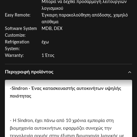
Μπορεί να δεχθεί προσαρμογή λειτουργιών
λογισμικού
Easy Remote:
Έγκαιρη παρακολούθηση απόδοσης, χαμηλό
απόθεμα
Software System
MDB, DEX
Customize:
Refrigeration
έχω
System:
Warranty:
1 Έτος
Περιγραφή προϊόντος
-Sindron ∙ Ένας κατασκευαστής αυτοκινήτων υψηλής
ποιότητας
- Η Sindron, έχει πάνω από 10 χρόνια εμπειρία στη
βιομηχανία αυτοκινήτων, εφαρμόζει συνεχώς την
τεχνολογία αιχμής στην έξυπνη βιομηχανία λιανικής με