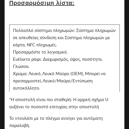
Προσαρμόσιμη λίστα:
Πολλαπλό σύστημα πληρωμών: Σύστημα πληρωμών
σε απευθείας σύνδεση και Σύστημα πληρωμών με
κάρτα, NFC πληρωμές.
Προσαρμόστε το λογισμικό.
Ευέλικτο ράφι: Διαχωρισμός, ύψος, ποσότητα.
Γλώσσα.
Χρώμα: Λευκό, Λευκό Μαύρο (OEM), Μπορεί να
προσαρμοστεί, Λευκό/Μαύρο/Εντύπωση
αυτοκόλλητο.
Δύο πλευρές μπορούν να προσθέσουν το
*Η αποστολή είναι πιο σταθερή: Η αρχική σχήμα U
αυτοκόλλητο για το branding
αυξάνει το ποσοστό επιτυχίας στην αποστολή
Το σήμα.
Το ντουλάπι με το πλέγμα ανοίγει για αυτόματη
παραλαβή.
Βασικά χαρακτηριστικά: