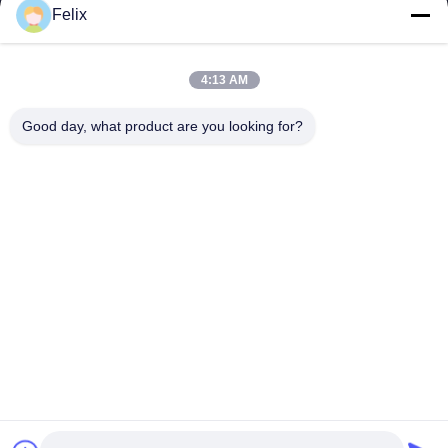
Felix
Αριθμός τηλεφώνου
4:13 AM
Ονομασία εταιρείας
Good day, what product are you looking for?
E-mail
*
Μήνυμα
*
Υποβολή
© 2026 Guangdong Sindron Intelligent Technology Co., Ltd. All Rights
Reserved.