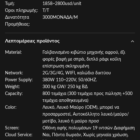
Τιμή:
1858~2800usd/unit
Όροι πληρωμής:
T/T
Δυνατότητα
3000ΜΟΝΑΔΑ/Μ
Προμήθειας:
Λεπτομέρειες προϊόντος
Material:
Γαλβανισμένο κιβώτιο μηχανής αφρού, έξι
φορές βαφή με σπρέι, διπλό ράφι κοίλη
επίστρωση σκληρυμένη
Network:
2G/3G/4G, WIFI, καλώδιο δικτύου
Power Supply:
380W 110~220V, 50/60HZ.
Weight:
300 kg GW/ 250 kg ΒΔ
Capacity:
800 τεμάχια (300 τεμάχια προς πώληση +500
τεμάχια αποθηκευμένα)
Color:
Λευκό, Λευκό Μαύρο (OEM), μπορεί να
προσαρμοστεί, Αυτοκόλλητο λευκό/μαύρο/
μοτίβο, λευκό ή μαύρο προσ
Screen:
Οθόνη αφής πολυμέσων 19 ιντσών Διαφήμιση
Cloud Service:
Ναι, Πάντα δωρεάν, Χωρίς μηνιαία χρέωση.