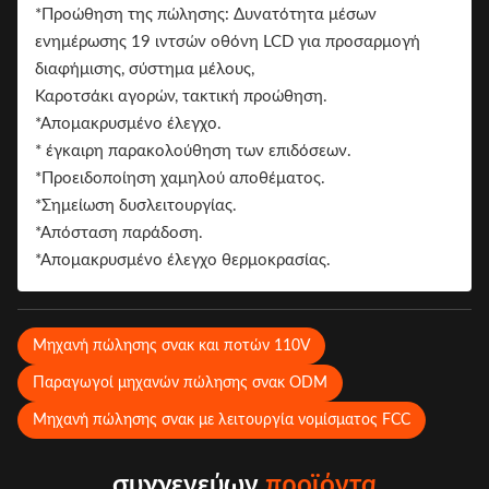
*Προώθηση της πώλησης: Δυνατότητα μέσων
ενημέρωσης 19 ιντσών οθόνη LCD για προσαρμογή
διαφήμισης, σύστημα μέλους,
Καροτσάκι αγορών, τακτική προώθηση.
*Απομακρυσμένο έλεγχο.
* έγκαιρη παρακολούθηση των επιδόσεων.
*Προειδοποίηση χαμηλού αποθέματος.
*Σημείωση δυσλειτουργίας.
*Απόσταση παράδοση.
*Απομακρυσμένο έλεγχο θερμοκρασίας.
Μηχανή πώλησης σνακ και ποτών 110V
Παραγωγοί μηχανών πώλησης σνακ ODM
Μηχανή πώλησης σνακ με λειτουργία νομίσματος FCC
συγγενεύων
προϊόντα