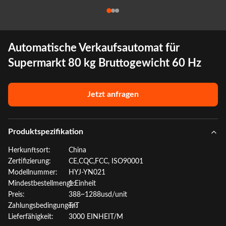
Automatische Verkaufsautomat für
Supermarkt 80 kg Bruttogewicht 60 Hz
Jetzt anfragen
Produktspezifikation
Herkunftsort:
China
Zertifizierung:
CE,CQC,FCC, ISO90001
Modellnummer:
HYJ-YN021
Mindestbestellmenge:
1 Einheit
Preis:
388~1288usd/unit
Zahlungsbedingungen:
T/T
Lieferfähigkeit:
3000 EINHEIT/M