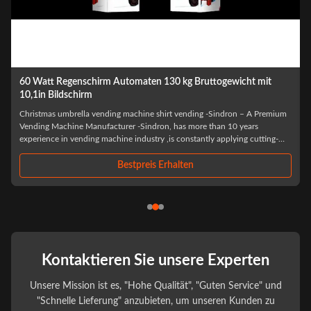
Handelsgewerbe Automatische Verkaufsautomaten MDB
Software-System Galvanisiertes Schaum
HOT Christmas gifts self vending machine for commercial street -Sindron,
has more than 10 years experience in vending machine industry ,is
constantly applying cutting-edge technology to the smart retail industry
with the philosophy of "Let technology benefit life". We have focused on
R&D and ...
Bestpreis Erhalten
Kontaktieren Sie unsere Experten
Unsere Mission ist es, "Hohe Qualität", "Guten Service" und
"Schnelle Lieferung" anzubieten, um unseren Kunden zu