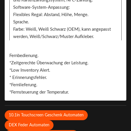
und Kartenzahlungssystem, NFC-Zahlung.
Software-System-Anpassung:
Flexibles Regal: Abstand, Höhe, Menge.
Sprache.
Farbe: Weiß, Weiß Schwarz (OEM), kann angepasst
werden, Weiß/Schwarz/Muster Aufkleber.
Aufkleber. Zwei Seiten können den Aufkleber zum
Branding hinzufügen
Fernbedienung.
Das ist Brand.
*Zeitgerechte Überwachung der Leistung.
*Low Inventory Alert.
* Erinnerungsfehler.
*Fernlieferung.
*Fernsteuerung der Temperatur.
10.1in Touchscreen Geschenk Automaten
DEX Feder Automaten