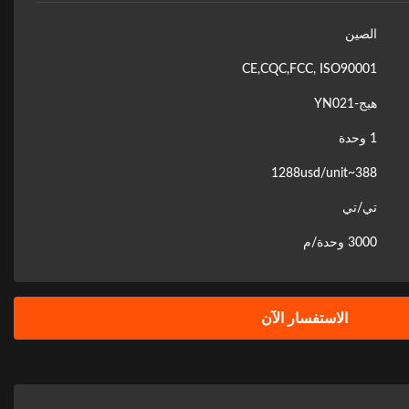
الصين
CE,CQC,FCC, ISO90001
هيج-YN021
1 وحدة
388~1288usd/unit
تي/تي
3000 وحدة/م
الاستفسار الآن