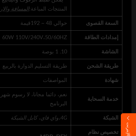
المنتجات المباعة:
المسافة والار
السعة القصوى
حوالي 48 ~ 192قيمة
إمدادات الطاقة
60W 110V/240V،50/60HZ
الشاشة
10. 1 بوصة
طريقة الشحن
طريقة التسليم الدوارة بالربيع
شهادة
المواصفات
نعم، دائما مجانا، لا رسوم شه
خدمة السحابة
البرنامج
الشبكة
4G،
واي فاي، كابل الشبكة
تخصيص نظام