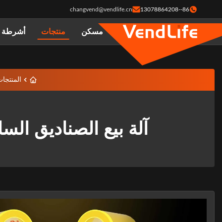
changvend@vendlife.cn
86--13078864208
مسكن
منتجات
أشرطة ف
المنتجا
آلة بيع الصناديق الساخنة 110 فولت ، ارتفاع 1.6 متر آلة ب