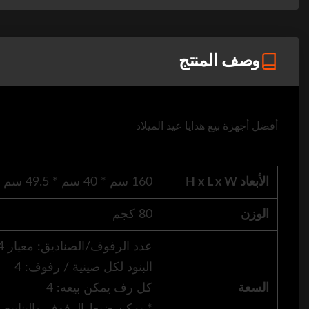
وصف المنتج
أفضل أجهزة بيع هدايا عيد الميلاد
الأبعاد H x L x W
160 سم * 40 سم * 49.5 سم
الوزن
80 كجم
عدد الرفوف/الصناديق: معيار 4
البنود لكل صينية / رفوف: 4
السعة
كل رف يمكن بيعه: 4
* يمكن ضبط الرفوف والينابيع