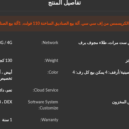
تفاصيل المنتج
ع الكريسمس من إف سي سي
,
آلة بيع الصناديق الساخنة 110 فولت
,
1آلة بيع الصناديق الساخنة
لرش ست مرات، طلاء مجوف برف
Network:
2G / 3G / 4G، واي ف
Weight:
130 كجم جيجاوات/ 80 كجم شمال غرب
عدد الأرفف/الصينية: قياسي 4 عناصر لكل صينية/أرفف: 4 يمكن بيع كل رف: 4
Color:
تخصيص أ
Cloud Service:
نعم، دا
ض المخزون
Software System
 ، DEX
Customize:
Warranty:
1 سنة