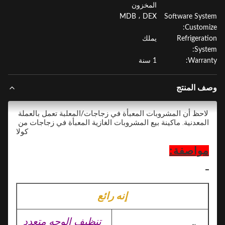
المخزون
MDB ، DEX
Software Sys
Customi
Refrigerat
يملك
Syst
Warran
1 سنة
ف المنتج
لاحظ أن المشروبات المعبأة في زجاجات/المعلبة تعمل بالعملة 
المعدنية. ماكينة بيع المشروبات الغازية المعبأة في زجاجات من 
كولا
مواصفة:
إنه رائع
تنظيف الوجه متعدد