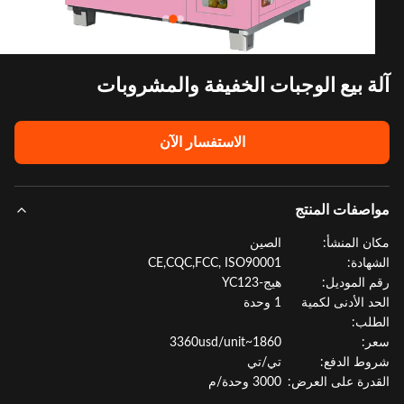
ة بيع الوجبات الخفيفة والمشروبات
الاستفسار الآن
صفات المنتج
ن المنشأ:
الصين
هادة:
CE,CQC,FCC, ISO90001
 الموديل:
هيج-YC123
د الأدنى لكمية
1 وحدة
لب:
:
1860~3360usd/unit
ط الدفع:
تي/تي
درة على العرض:
3000 وحدة/م