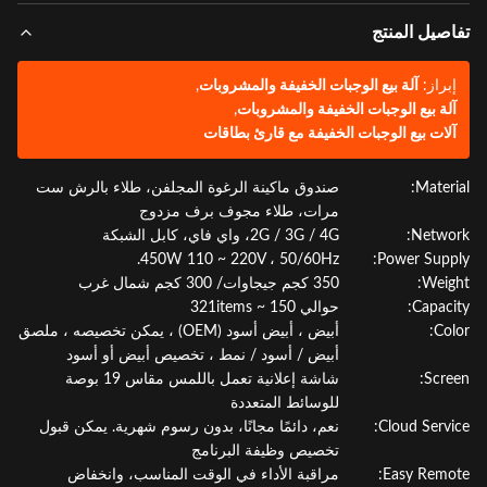
صيل المنتج
براز:
آلة بيع الوجبات الخفيفة والمشروبات
,
لة بيع الوجبات الخفيفة والمشروبات
,
لات بيع الوجبات الخفيفة مع قارئ بطاقات
Materi
صندوق ماكينة الرغوة المجلفن، طلاء بالرش ست
مرات، طلاء مجوف برف مزدوج
Netwo
2G / 3G / 4G، واي فاي، كابل الشبكة
450W 110 ~ 220V ، 50/60Hz.
Power Supp
Weig
350 كجم جيجاوات/ 300 كجم شمال غرب
Capaci
حوالي 150 ~ 321items
Col
أبيض ، أبيض أسود (OEM) ، يمكن تخصيصه ، ملصق
أبيض / أسود / نمط ، تخصيص أبيض أو أسود
Scre
شاشة إعلانية تعمل باللمس مقاس 19 بوصة
للوسائط المتعددة
Cloud Servi
نعم، دائمًا مجانًا، بدون رسوم شهرية. يمكن قبول
تخصيص وظيفة البرنامج
Easy Remo
مراقبة الأداء في الوقت المناسب، وانخفاض