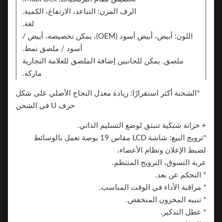
الرف المرن: التباعد، الارتفاع، الكمية.
لغة.
اللون: أبيض، أبيض أسود (OEM)، يمكن تخصيصه، أبيض /
أسود / ملصق نمط.
ملصق. يمكن للجانبين إضافة الملصق للعلامة التجارية
ماركة.
*الشحنة أكثر استقرارًا: زيادة معدل النجاح الأصلي على شكل
الميزات الرئيسية:
حرف U في الشحن
+ خزانة شبكية تنبثق لوضع التسليم الذاتي.
*ترويج البيع: شاشة LCD مقاس 19 بوصة تعمل بالوسائط
لضبط الإعلان ونظام الأعضاء،
عربة التسوق، الترويج المنتظم.
* التحكم عن بعد.
* مراقبة الأداء في الوقت المناسب.
* تنبيه المخزون المنخفض.
* عطل التذكير.