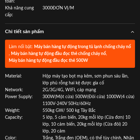
toán:
Khả năng cung
3000ĐƠN VỊ/M
cấp:
Chi tiết sản phẩm
Làm nổi bật:
Máy bán hàng tự động trong tủ lạnh chống cháy nổ
,
Máy bán hàng tự động đầu đọc thẻ chống cháy nổ
,
Máy bán hàng tự động đầu đọc thẻ 500W
Material:
Hộp máy tạo bọt mạ kẽm, sơn phun sáu lần,
lớp phủ rỗng hai kệ được gia cố
Network:
2G/3G/4G, WIFI, cáp mạng
Power Supply:
300W(Một cửa) 500W(Đôi cửa) 1000W(4 cửa)
1100V-240V 50Hz/60Hz
Weight:
550kg GW/ 500 kg Tây Bắc
Capacity:
5 lớp, 5 cảm biến, 20kg mỗi lớp (Cửa đơn) 10
lớp, 10 cảm biến, 20kg mỗi lớp (Cửa đôi) 20
lớp, 20 cảm
Color:
Trắng, Trắng đen (OEM), có thể tùy chỉnh, Nhãn