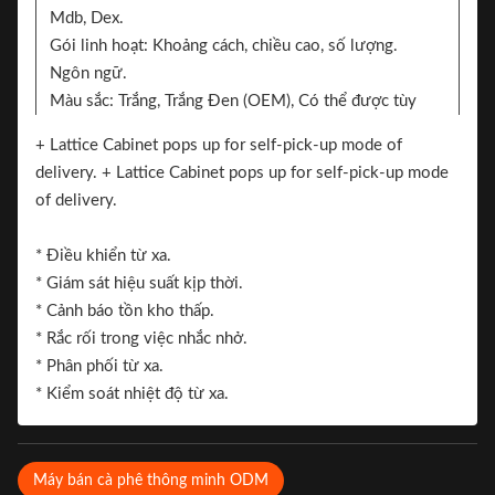
Mdb, Dex.
Gói linh hoạt: Khoảng cách, chiều cao, số lượng.
Ngôn ngữ.
Màu sắc: Trắng, Trắng Đen (OEM), Có thể được tùy
chỉnh, Đen / Đen / Miếng dán mẫu.
+ Lattice Cabinet pops up for self-pick-up mode of
2 mặt có thể thêm nhãn dán cho thương hiệu
delivery. + Lattice Cabinet pops up for self-pick-up mode
Nhãn hiệu.
of delivery.
* Điều khiển từ xa.
* Giám sát hiệu suất kịp thời.
* Cảnh báo tồn kho thấp.
* Rắc rối trong việc nhắc nhở.
* Phân phối từ xa.
* Kiểm soát nhiệt độ từ xa.
Máy bán cà phê thông minh ODM