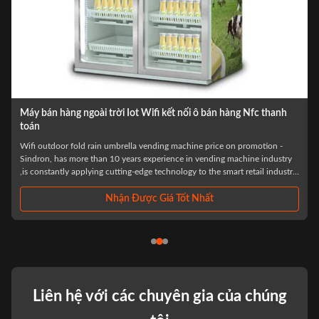
thanh
Máy bán sữa thông minh 500W cho cửa hai ISO90001 được
phê duyệt
on -
top sale id card reader smart fridge ice cream milk vending machine for
ndustry
foods and drinks Specification: Excellent clients credibility (Carefully
 industry
selected,Before settlement,Resolve your consumption worries) Minimalis
sed on
purchase process Scan the code and open the door,Select what you
need,Close the ...
Nhận Được Giá Tốt Nhất
Liên hệ với các chuyên gia của chúng