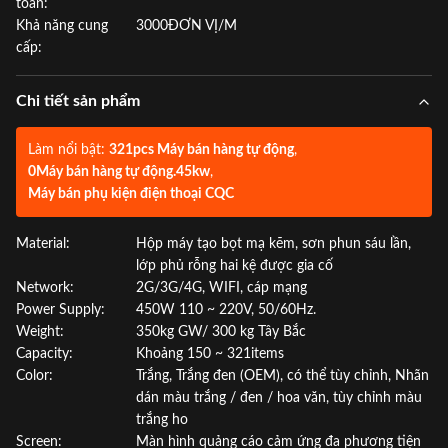
toán:
Khả năng cung
3000ĐƠN VỊ/M
cấp:
Chi tiết sản phẩm
Làm nổi bật:
321pcs Máy bán hàng tự động
,
0Máy bán hàng tự động.45kw
,
Máy bán phụ kiện điện thoại CQC
Material:
Hộp máy tạo bọt mạ kẽm, sơn phun sáu lần,
lớp phủ rỗng hai kệ được gia cố
Network:
2G/3G/4G, WIFI, cáp mạng
Power Supply:
450W 110 ~ 220V, 50/60Hz.
Weight:
350kg GW/ 300 kg Tây Bắc
Capacity:
Khoảng 150 ~ 321items
Color:
Trắng, Trắng đen (OEM), có thể tùy chỉnh, Nhãn
dán màu trắng / đen / hoa văn, tùy chỉnh màu
trắng ho
Screen:
Màn hình quảng cáo cảm ứng đa phương tiện