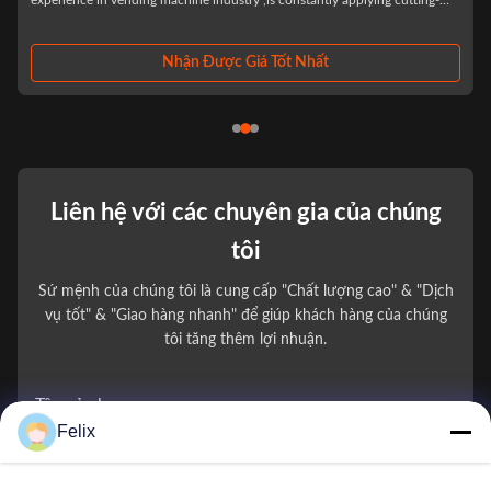
dustry ,is constantly applying cutting-
has more than 10 years experience in v
il industry with the philosophy of "Let
constantly applying cutting-edge techno
with the philosophy of "Let technology
R&D and ...
ợc Giá Tốt Nhất
Nhận Được Gi
Liên hệ với các chuyên gia của chúng
tôi
Sứ mệnh của chúng tôi là cung cấp "Chất lượng cao" & "Dịch
vụ tốt" & "Giao hàng nhanh" để giúp khách hàng của chúng
tôi tăng thêm lợi nhuận.
Tên của bạn
Felix
Số điện thoại