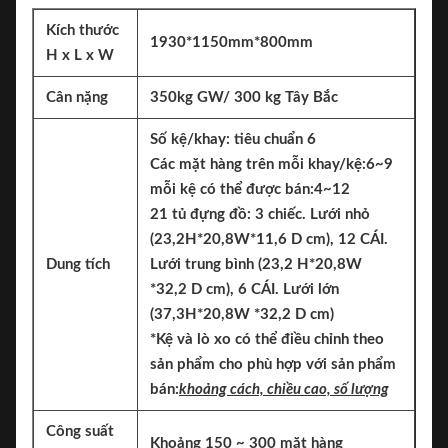
Kích thước
1930*1150mm*800mm
H x L x W
Cân nặng
350kg GW/ 300 kg Tây Bắc
Số kệ/khay: tiêu chuẩn 6
Các mặt hàng trên mỗi khay/kệ:
6~9
mỗi kệ có thể được bán:
4~12
21 tủ đựng đồ: 3 chiếc. Lưới nhỏ
(23,2H*20,8W*11,6 D cm), 12 CÁI.
Dung tích
Lưới trung bình (23,2 H*20,8W
*32,2 D cm), 6 CÁI. Lưới lớn
(37,3H*20,8W *32,2 D cm)
*Kệ và lò xo có thể điều chỉnh theo
sản phẩm cho phù hợp với sản phẩm
bán:
khoảng cách, chiều cao, số lượng
Công suất
Khoảng 150 ~ 300 mặt hàng