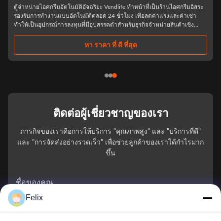
อินเทอร์เฟซ SDK
ตู้จำหน่ายไอศกรีมอัตโนมัติอัจฉริยะ Vendlife ทำหน้าที่เป็นร้านไอศกรีมอิสระ
รองรับการทำงานแบบอัตโนมัติตลอด 24 ชั่วโมง เพื่อลดค่าแรงและค่าเช่า
ทำให้เป็นอุปกรณ์การลงทุนที่มีอุปสรรคต่ำสำหรับธุรกิจจำหน่ายสินค้าเชิง
พาณิชย์และค้าปลีกอาหาร
หา ราคา ที่ ดี ที่สุด
ติดต่อผู้เชี่ยวชาญของเรา
ภารกิจของเราคือการให้บริการ "คุณภาพสูง" และ "บริการที่ดี"
และ "การจัดส่งอย่างรวดเร็ว" เพื่อช่วยลูกค้าของเราได้กําไรมาก
ขึ้น
ชื่อของคุณ
Felix
หมายเลขโทรศัพท์