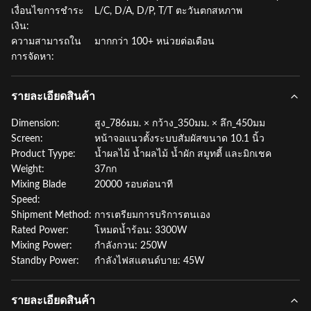
เงื่อนไขการชำระ
L/C, D/A, D/P, T/T ตะวันตกสหภาพ
เงิน:
ความสามารถใน
มากกว่า 100+ หน่วยต่อเดือน
การจัดหา:
รายละเอียดสินค้า
Dimension:
สูง_786มม. × กว้าง_350มม. × ลึก_450มม
Screen:
หน้าจอแนวตั้งระบบสัมผัสขนาด 10.1 นิ้ว
Product Tyype:
น้ำผลไม้ น้ำผลไม้ น้ำผัก สมูทตี้ และมิกเชค
Weight:
37กก
Mixing Blade
20000 รอบต่อนาที
Speed:
Shipment Method:
การเตรียมการบริการตนเอง
Rated Power:
โหมดน้ำร้อน: 3300W
Mixing Power:
กำลังกวน: 250W
Standby Power:
กำลังไฟสแตนด์บาย: 45W
รายละเอียดสินค้า