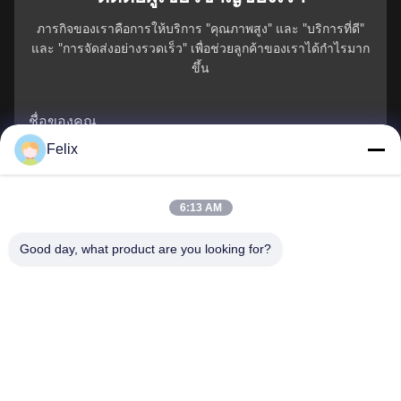
ภารกิจของเราคือการให้บริการ "คุณภาพสูง" และ "บริการที่ดี"
และ "การจัดส่งอย่างรวดเร็ว" เพื่อช่วยลูกค้าของเราได้กําไรมาก
ขึ้น
ชื่อของคุณ
Felix
หมายเลขโทรศัพท์
6:13 AM
ชื่อบริษัท
Good day, what product are you looking for?
อีเมล
*
ข้อความ
*
ส่ง