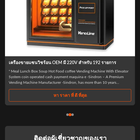
าหรับ 192 รายการ
เครื่องขายอาหารร้อน 4KW เครื่องขายกล่อ
ing Machine With Elevator
Dimensions H x L x W 2280 mm* 1880 mm* 1020m
e -Sindron – A Premium
600 kg N.W Capacity No.of shelves: standard 7 Items
 more than 10 years
per item: 5-7 *shelves can be adjusted according to 
stantly applying cutting-
the products sold: spacing, height, quantity Max c
items Power ...
ุด
หา ราคา ที่ ดี ที่สุด
ติดต่อผู้เชี่ยวชาญของเรา