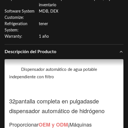
inventario
Software System
MDB, DEX
Customize:
Refrigeration
tener
System:
Warranty:
1 año
Descripción del Producto
Dispensador automático de agua potable
independiente con filtro
32
pantalla completa en pulgadas
de
dispensador automático de hidrógeno
Proporcionar
¡Máquinas
OEM y ODM