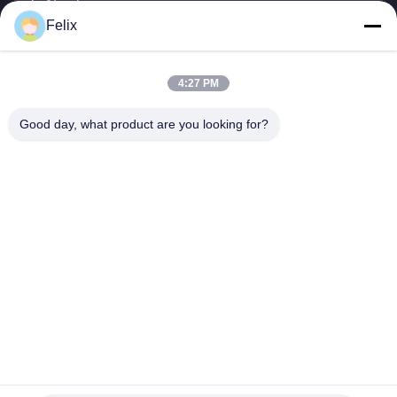
Tu Nombre
Felix
Número de teléfono
4:27 PM
Nombre de la empresa
Good day, what product are you looking for?
Correo electrónico
*
Mensaje
*
Enviar
© 2026 Guangdong Sindron Intelligent Technology Co., Ltd. All Rights