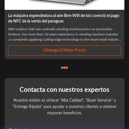
Máquina expendedora elegante de la leche 500W para las
puertas dobles ISO90001 aprobadas
top sale id card reader smart fridge ice cream milk vending machine for
foods and drinks Specification: Excellent clients credibility (Carefully
y
selected,Before settlement,Resolve your consumption worries) Minimalist
purchase process Scan the code and open the door,Select what you
need,Close the ...
Obtenga El Mejor Precio
Contacta con nuestros expertos
Nuestra misión es ofrecer "Alta Calidad", "Buen Servicio" y
"Entrega Rápida" para ayudar a nuestros clientes a obtener
mayores beneficios.