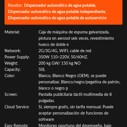
Resaltar:
Dispensador automático de agua potable
,
Dispensador automático de agua potable independiente
,
Dispensador automático de agua potable de autoservicio
Material:
Caja de máquina de espuma galvanizada,
pintura en aerosol seis veces, revestimiento
hueco de doble e
Network:
2G/3G/4G, WIFI, cable de red
Power Supply:
350W 110~220V, 50/60HZ.
Weight:
200 kg GW/ 150 kg NO
Capacity:
50L
Color:
Blanco, Blanco Negro (OEM), se puede
personalizar, Blanco/negro/pegatina de patrón,
blanco o negro p
Screen:
Pantalla publicitaria táctil multimedia de 8
pulgadas.
Cloud Service:
Sí, siempre gratis, sin tarifa mensual. Puede
aceptar personalización de funciones de
software
Easy Remote:
Monitoreo oportuno del desempeño, bajo