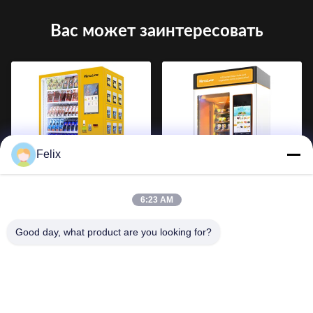
Вас может заинтересовать
Felix
Мультимедийный автомат
Коммерческая машина для
для продажи закусок и
продажи льда для овощей
6:23 AM
напитков 1930 мм Высота
ISO90001 Удостоверен
Good day, what product are you looking for?