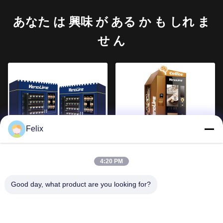
あなた は 興味 が ある か も しれ ま
せ ん
Felix
エレベーター 新鮮食器販売
電気コーヒー自動販売機 自
機 MDBシステム 660kg 総重
動決済
4:20 PM
量
Good day, what product are you looking for?