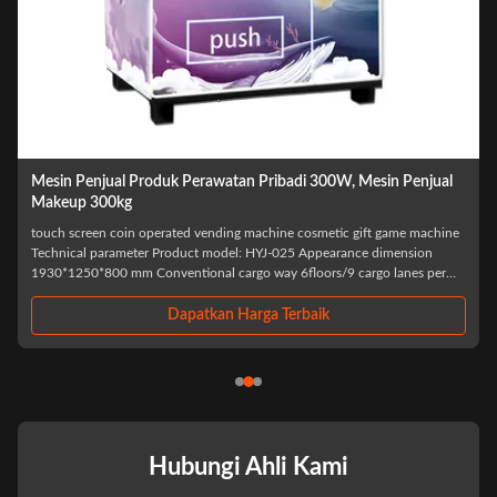
atan Pribadi 300W, Mesin Penjual
150 Piece Mesin Penjual Kosmeti
Lantai
ding machine cosmetic gift game machine
Custom design Pink Lashes Hair Bundl
del: HYJ-025 Appearance dimension
– A Premium Vending Machine Manufac
cargo way 6floors/9 cargo lanes per
years experience in vending machine in
ommodity stock 120~150piece Cashier
cutting-edge technology to the smart re
...
"Let technology ...
n Harga Terbaik
Dapatkan Har
Hubungi Ahli Kami