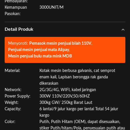
Pembayaran:
Kemampuan
3000UNIT/M
Pasokan:
Detail Produk
Menyoroti:
Pemasok mesin penjual bilah 110V
,
Penjual mesin penjual mata Alipay
,
Mesin penjual bulu mata mink MDB
Material:
Kotak mesin berbusa galvanis, cat semprot
enam kali, Lapisan berongga rak ganda
dikeraskan
Network:
2G/3G/4G, WIFI, kabel jaringan
Power Supply:
300W 110V/220V,50/60HZ
Weight:
300kg GW/ 250kg Barat Laut
Capacity:
6 lantai/9 jalur kargo per lantai Total 54 jalur
kargo
Color:
Putih, Putih Hitam (OEM), dapat disesuaikan,
stiker Putih/hitam/Pola, penyesuaian putih atau