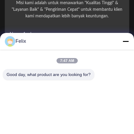
Misi kami adalah untuk menawarkan "Kualitas Tinggi" &
"Layanan Baik" & "Pengiriman Cepat" untuk membantu klien
kami mendapatkan lebih banyak keuntungan.
Nama Anda
Felix
Nomor telepon
7:47 AM
Nama perusahaan
Good day, what product are you looking for?
E-mail
*
Pesan
*
Kirim