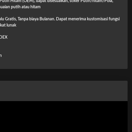
 Putih Hitam (OEM), dapat disesuaikan, stiker Putih/hitam/Pola,
uaian putih atau hitam
lalu Gratis, Tanpa biaya Bulanan. Dapat menerima kustomisasi fungsi
kat lunak
DEX
n