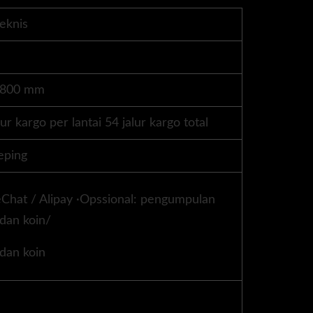
eknis
*800 mm
lur kargo per lantai 54 jalur kargo total
eping
Chat / Alipay ·Opssional: pengumpulan
 dan koin/
 dan koin