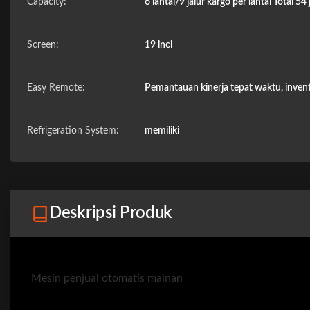
Capacity:
6 lantai/9 jalur kargo per lantai Total 54 
Screen:
19 inci
Easy Remote:
Pemantauan kinerja tepat waktu, invent
Refrigeration System:
memiliki
Deskripsi Produk
Mesin penjual otomatis mainan