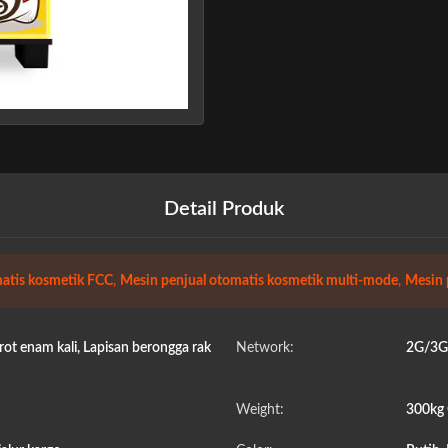
Detail Produk
matis kosmetik FCC
,
Mesin penjual otomatis kosmetik multi-mode
,
Mesin 
rot enam kali, Lapisan berongga rak
Network:
2G/3G/
Weight:
300kg 