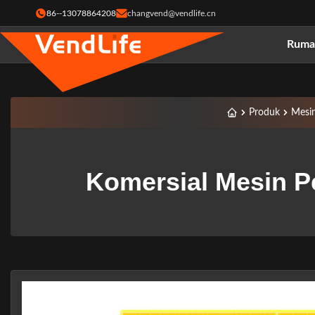
86--13078864208
changvend@vendlife.cn
Ruma
Produk
Mesin
Komersial Mesin P