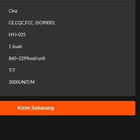
Cina
CE,CQC,FCC, ISO90001
HYJ-025
1 buah
860~2299usd/unit
T/T
3000UNIT/M
Kirim Sekarang