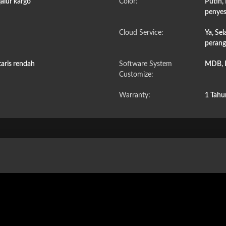
jalur kargo
Color:
Putih,
penyes
Cloud Service:
Ya, Se
perang
aris rendah
Software System
MDB, 
Customize:
Warranty:
1 Tahu