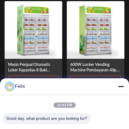
Mesin Penjual Otomatis
600W Locker Vending
Loker Kapasitas 8 Baki
Machine Pembayaran Alipay
Dengan Akseptor Koin
Didukung 32 Pcs Kapasitas
Lihat Lebih Banyak
Lihat Lebih Banyak
Felix
12:44 PM
Good day, what product are you looking for?
© 2026 Guangdong Sindron Intelligent Technology Co., Ltd. All Rights