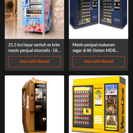
21.5 inci layar sentuh es krim
Mesin penjual makanan
mesin penjual otomatis -18 °
segar di lift Sistem MDB
C freezer lift mesin penjual
660kg Berat kotor
Lihat Lebih Banyak
Lihat Lebih Banyak
otomatis makanan beku
dengan pembaca kartu &
remote smart management