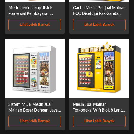
Mesin penjual kopi listrik
Gacha Mesin Penjual Mainan
komersial Pembayaran
FCC Disetujui Rak Ganda
otomatis
Multipayment didukung
Lihat Lebih Banyak
Lihat Lebih Banyak
Sistem MDB Mesin Jual
Mesin Jual Mainan
Mainan Besar Dengan Layar
Terkoneksi Wifi Blok 8 Lantai
Multimedia 23.6in
FCC Disetujui
Lihat Lebih Banyak
Lihat Lebih Banyak