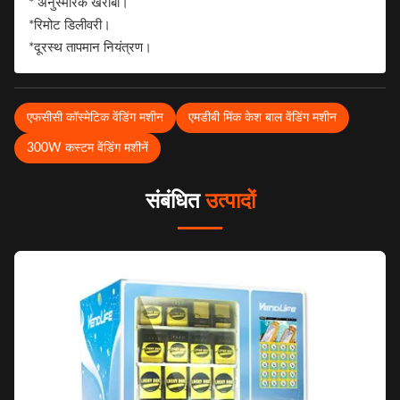
* अनुस्मारक खराबी।
*रिमोट डिलीवरी।
*दूरस्थ तापमान नियंत्रण।
एफसीसी कॉस्मेटिक वेंडिंग मशीन
एमडीबी मिंक केश बाल वेंडिंग मशीन
300W कस्टम वेंडिंग मशीनें
संबंधित
उत्पादों