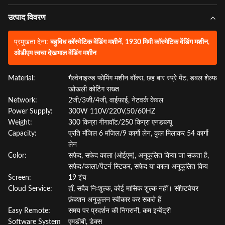
उत्पाद विवरण
प्रमुखता देना:
बहुविध कॉस्मेटिक वेंडिंग मशीनें
,
1930 मिमी कॉस्मेटिक वेंडिंग मशीन
,
ओडीएम त्वचा देखभाल वेंडिंग मशीन
Material:
गैल्वेनाइज्ड फोमिंग मशीन बॉक्स, छह बार स्प्रे पेंट, डबल शेल्फ
खोखली कोटिंग सख्त
Network:
2जी/3जी/4जी, वाईफाई, नेटवर्क केबल
Power Supply:
300W 110V/220V,50/60HZ
Weight:
300 किग्रा गीगावॉट/250 किग्रा एनडब्ल्यू
Capacity:
प्रति मंजिल 6 मंजिल/9 कार्गो लेन, कुल मिलाकर 54 कार्गो
लेन
Color:
सफेद, सफेद काला (ओईएम), अनुकूलित किया जा सकता है,
सफेद/काला/पैटर्न स्टिकर, सफेद या काला अनुकूलित किय
Screen:
19 इंच
Cloud Service:
हाँ, सदैव निःशुल्क, कोई मासिक शुल्क नहीं। सॉफ़्टवेयर
फ़ंक्शन अनुकूलन स्वीकार कर सकते हैं
Easy Remote:
समय पर प्रदर्शन की निगरानी, ​​कम इन्वेंट्री
Software System
एमडीबी, डेक्स