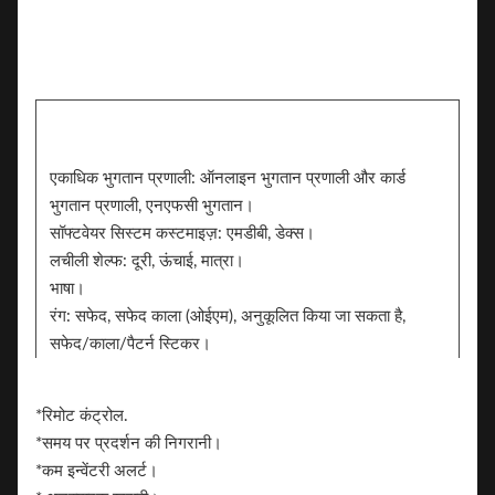
एकाधिक भुगतान प्रणाली: ऑनलाइन भुगतान प्रणाली और कार्ड
भुगतान प्रणाली, एनएफसी भुगतान।
सॉफ्टवेयर सिस्टम कस्टमाइज़: एमडीबी, डेक्स।
लचीली शेल्फ: दूरी, ऊंचाई, मात्रा।
भाषा।
रंग: सफेद, सफेद काला (ओईएम), अनुकूलित किया जा सकता है,
सफेद/काला/पैटर्न स्टिकर।
स्टीकर. ब्रांडिंग के लिए 2 पक्ष स्टिकर जोड़ सकते हैं
ब्रांड।
*रिमोट कंट्रोल.
*समय पर प्रदर्शन की निगरानी।
*कम इन्वेंटरी अलर्ट।