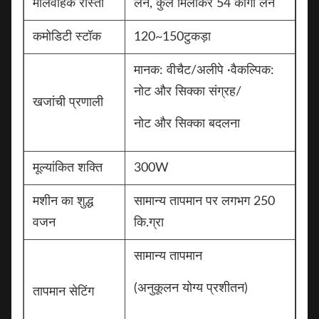
मालवाहक रास्ता
लेन, कुल मिलाकर 54 कार्गो लेन
कमोडिटी स्टॉक
120~150टुकड़ा
मानक: वीचैट/अलीपे ·वैकल्पिक:
नोट और सिक्का संग्रह/
खजांची प्रणाली
नोट और सिक्का बदलना
मूल्यांकित शक्ति
300W
मशीन का शुद्ध
सामान्य तापमान पर लगभग 250
वजन
कि.ग्रा
सामान्य तापमान
(अनुकूलन योग्य प्रशीतन)
तापमान सेटिंग