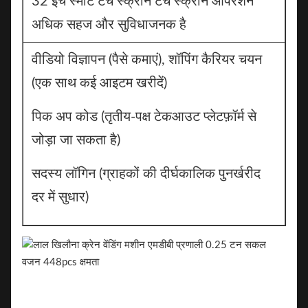
32 इंच स्मार्ट टच स्क्रीन टच स्क्रीन ऑपरेशन
अधिक सहज और सुविधाजनक है
वीडियो विज्ञापन (पैसे कमाएं), शॉपिंग कैरियर चयन
(एक साथ कई आइटम खरीदें)
पिक अप कोड (तृतीय-पक्ष टेकआउट प्लेटफ़ॉर्म से
जोड़ा जा सकता है)
सदस्य लॉगिन (ग्राहकों की दीर्घकालिक पुनर्खरीद
दर में सुधार)