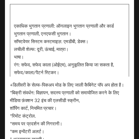
एकाधिक भुगतान प्रणाली: ऑनलाइन भुगतान प्रणाली और कार्ड
भुगतान प्रणाली, एनएफसी भुगतान।
सॉफ्टवेयर सिस्टम कस्टमाइज़: एमडीबी, डेक्स।
लचीली शेल्फ: दूरी, ऊंचाई, मात्रा।
भाषा।
रंग: सफेद, सफेद काला (ओईएम), अनुकूलित किया जा सकता है,
सफेद/काला/पैटर्न स्टिकर।
स्टीकर. ब्रांडिंग के लिए 2 पक्ष स्टिकर जोड़ सकते हैं
+डिलीवरी के सेल्फ-पिकअप मोड के लिए जाली कैबिनेट पॉप अप होता है।
ब्रांड।
*बिक्री संवर्धन: विज्ञापन, सदस्य प्रणाली को समायोजित करने के लिए
मीडिया फ़ंक्शन 32 इंच की एलसीडी स्क्रीन,
शॉपिंग कार्ट, नियमित प्रचार।
*रिमोट कंट्रोल.
*समय पर प्रदर्शन की निगरानी।
*कम इन्वेंटरी अलर्ट।