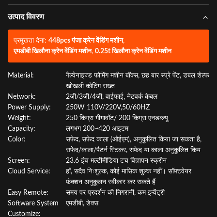
उत्पाद विवरण
प्रमुखता देना:
448pcs पंजा क्रेन वेंडिंग मशीन
,
एमडीबी खिलौना क्रेन वेंडिंग मशीन
,
0.25t खिलौना क्रेन वेंडिंग मशीन
Material:
गैल्वेनाइज्ड फोमिंग मशीन बॉक्स, छह बार स्प्रे पेंट, डबल शेल्फ
खोखली कोटिंग सख्त
Network:
2जी/3जी/4जी, वाईफाई, नेटवर्क केबल
Power Supply:
250W 110V/220V,50/60HZ
Weight:
250 किग्रा गीगावॉट/ 200 किग्रा एनडब्ल्यू
Capacity:
लगभग 200~420 आइटम
Color:
सफेद, सफेद काला (ओईएम), अनुकूलित किया जा सकता है,
सफेद/काला/पैटर्न स्टिकर, सफेद या काला अनुकूलित किय
Screen:
23.6 इंच मल्टीमीडिया टच विज्ञापन स्क्रीन
Cloud Service:
हाँ, सदैव निःशुल्क, कोई मासिक शुल्क नहीं। सॉफ़्टवेयर
फ़ंक्शन अनुकूलन स्वीकार कर सकते हैं
Easy Remote:
समय पर प्रदर्शन की निगरानी, ​​कम इन्वेंट्री
Software System
एमडीबी, डेक्स
Customize: