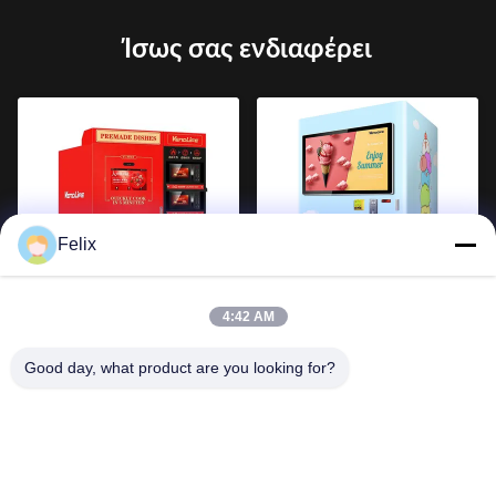
Ίσως σας ενδιαφέρει
Felix
Μηχάνημα αυτόματης
Αυτοματοποιημένες
πώλησης γευμάτων
μηχανές για παγωτό
4:42 AM
VenoLife Smart με 3
εξωτερικά 0,85KW 4G
φούρνους μικροκυμάτων
συνδεδεμένες
Good day, what product are you looking for?
υψηλής ισχύος, περιστροφή
ελατηρίου + παράδοση με
ανελκυστήρα, οθόνη αφής 3
βημάτων, συμπιεστής 4
τρόπων λειτουργίας, 24ωρη