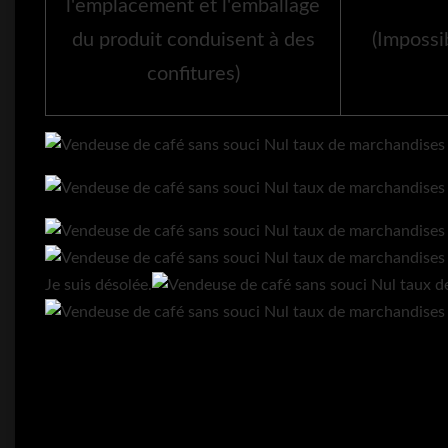
l'emplacement et l'emballage
du produit conduisent à des
(Impossi
confitures)
Je suis désolée.