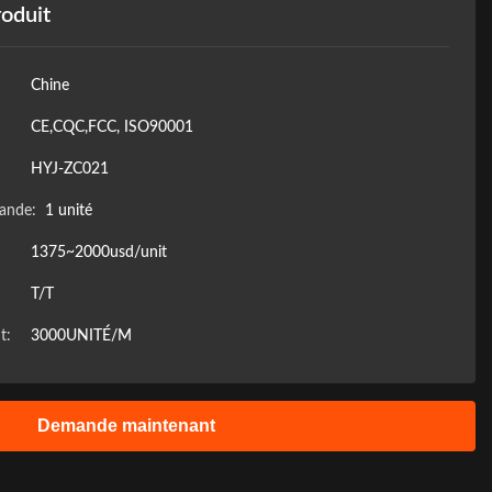
roduit
Chine
CE,CQC,FCC, ISO90001
HYJ-ZC021
ande:
1 unité
1375~2000usd/unit
T/T
t:
3000UNITÉ/M
Demande maintenant