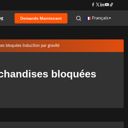
og
Français
Demande Maintenant
▼
es bloquées Induction par gravité
rchandises bloquées