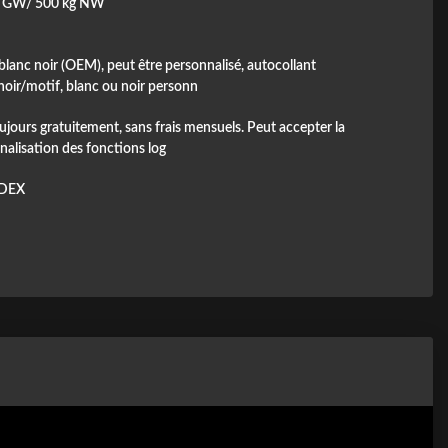
g GW/ 500 kg NW
blanc noir (OEM), peut être personnalisé, autocollant
noir/motif, blanc ou noir personn
ujours gratuitement, sans frais mensuels. Peut accepter la
nalisation des fonctions log
DEX