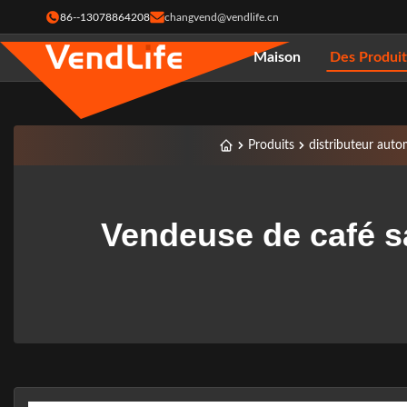
86--13078864208
changvend@vendlife.cn
Maison
Des Produit
Produits
distributeur autom
Vendeuse de café s