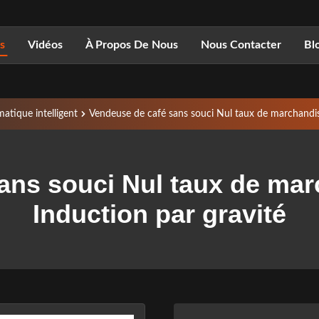
s
Vidéos
À Propos De Nous
Nous Contacter
Bl
atique intelligent
Vendeuse de café sans souci Nul taux de marchandis
ans souci Nul taux de ma
Induction par gravité