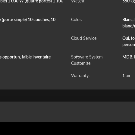
ble) 1 000 W (quatre portes) 1 100
Weight:
550 k
e (porte simple) 10 couches, 10
Color:
Blanc, 
blanc/
Cloud Service:
Oui, to
person
 opportun, faible inventaire
Software System
MDB, 
Customize:
Warranty:
1 an