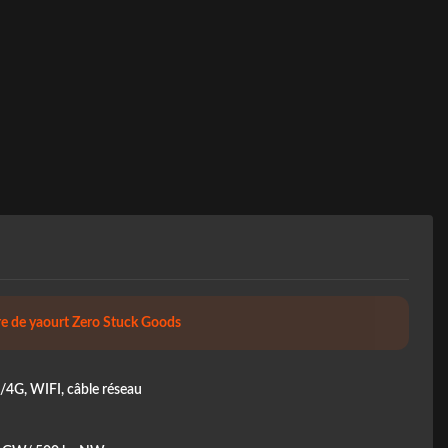
e de yaourt Zero Stuck Goods
4G, WIFI, câble réseau