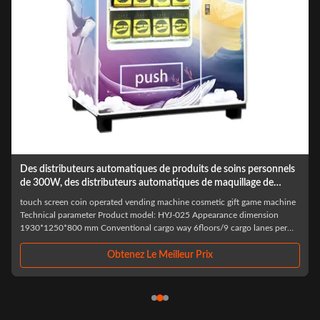
les distributeurs automatiques cosmétiques 150piece à vendre
cils 220V 6 étages
Custom design Pink Lashes Hair Bundles Wigs Vending Machine -Sindron
– A Premium Vending Machine Manufacturer -Sindron, has more than 10
years experience in vending machine industry ,is constantly applying
cutting-edge technology to the smart retail industry with the philosophy of
"Let technology ...
Obtenez Le Meilleur Prix