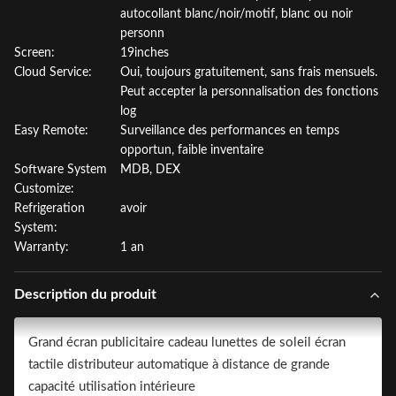
autocollant blanc/noir/motif, blanc ou noir
personn
Screen:
19inches
Cloud Service:
Oui, toujours gratuitement, sans frais mensuels.
Peut accepter la personnalisation des fonctions
log
Easy Remote:
Surveillance des performances en temps
opportun, faible inventaire
Software System
MDB, DEX
Customize:
Refrigeration
avoir
System:
Warranty:
1 an
Description du produit
Grand écran publicitaire cadeau lunettes de soleil écran
tactile distributeur automatique à distance de grande
capacité utilisation intérieure