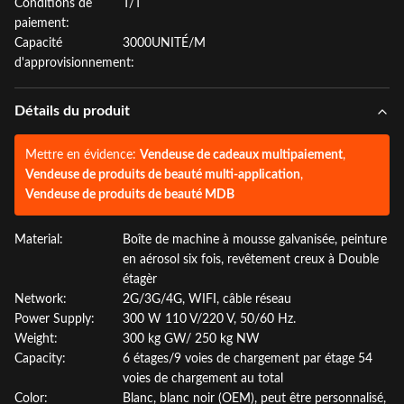
Conditions de
T/T
paiement:
Capacité
3000UNITÉ/M
d'approvisionnement:
Détails du produit
Mettre en évidence:
Vendeuse de cadeaux multipaiement
,
Vendeuse de produits de beauté multi-application
,
Vendeuse de produits de beauté MDB
Material:
Boîte de machine à mousse galvanisée, peinture
en aérosol six fois, revêtement creux à Double
étagèr
Network:
2G/3G/4G, WIFI, câble réseau
Power Supply:
300 W 110 V/220 V, 50/60 Hz.
Weight:
300 kg GW/ 250 kg NW
Capacity:
6 étages/9 voies de chargement par étage 54
voies de chargement au total
Color:
Blanc, blanc noir (OEM), peut être personnalisé,