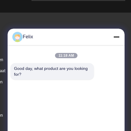
Felix
Neem Contact Met Ons Op
11:18 AM
en
Verkooptelefoon
Good day, what product are you looking 
aat
86--13078864208
for?
en
E-Mail
changvend@vendlife.cn
en
Adres
3e verdieping, gebouw 7, Shunde