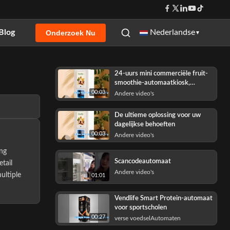
Blog
Nederlandse
Onderzoek Nu
▼
24-uurs mini commerciële fruit-
smoothie-automaatkiosk,
ondersteunde QR-codebetaling,
00:03
Andere video's
OEM Customi
De ultieme oplossing voor uw
dagelijkse behoeften
00:03
Andere video's
ing
Scancodeautomaat
tail
Andere video's
ultiple
01:01
Vendlife Smart Protein-automaat
voor sportscholen
00:27
verse voedselAutomaten