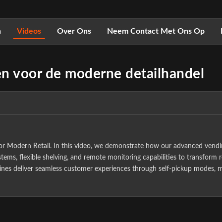
n
Videos
Over Ons
Neem Contact Met Ons Op
n voor de moderne detailhandel
for Modern Retail. In this video, we demonstrate how our advanced vend
ms, flexible shelving, and remote monitoring capabilities to transform re
ines deliver seamless customer experiences through self-pickup modes, m