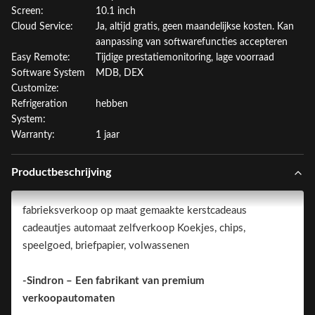
Screen:
10.1 inch
Cloud Service:
Ja, altijd gratis, geen maandelijkse kosten. Kan
aanpassing van softwarefuncties accepteren
Easy Remote:
Tijdige prestatiemonitoring, lage voorraad
Software System
MDB, DEX
Customize:
Refrigeration
hebben
System:
Warranty:
1 jaar
Productbeschrijving
fabrieksverkoop op maat gemaakte kerstcadeaus
cadeautjes automaat zelfverkoop Koekjes, chips,
speelgoed, briefpapier, volwassenen
-Sindron – Een fabrikant van premium
verkoopautomaten