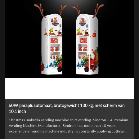
 parapluautomaat, brutogewicht 130 kg, met scherm van
commerc
1 inch
systeem 
stmas umbrella vending machine shirt vending -Sindron – A Premium
HOT Christ
ing Machine Manufacturer -Sindron, has more than 10 years
has more t
rience in vending machine industry ,is constantly applying cutting-
constantly
 technology to the smart retail industry with the philosophy of "Let
with the p