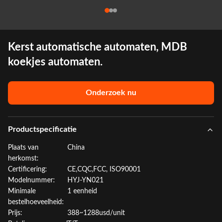
Kerst automatische automaten, MDB
koekjes automaten.
Onderzoek nu
Productspecificatie
Plaats van
China
herkomst:
Certificering:
CE,CQC,FCC, ISO90001
Modelnummer:
HYJ-YN021
Minimale
1 eenheid
bestelhoeveelheid:
Prijs:
388~1288usd/unit