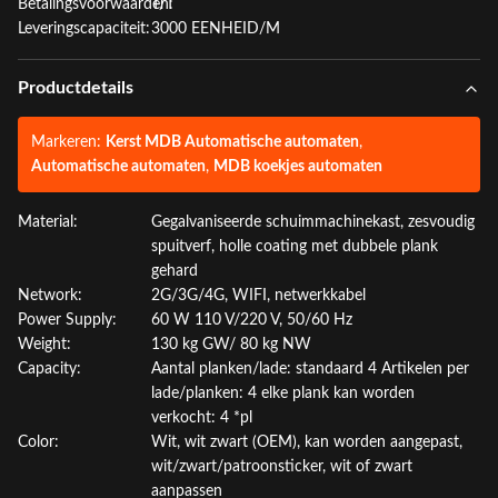
Betalingsvoorwaarden:
T/T
Leveringscapaciteit:
3000 EENHEID/M
Productdetails
Markeren:
Kerst MDB Automatische automaten
,
Automatische automaten
,
MDB koekjes automaten
Material:
Gegalvaniseerde schuimmachinekast, zesvoudig
spuitverf, holle coating met dubbele plank
gehard
Network:
2G/3G/4G, WIFI, netwerkkabel
Power Supply:
60 W 110 V/220 V, 50/60 Hz
Weight:
130 kg GW/ 80 kg NW
Capacity:
Aantal planken/lade: standaard 4 Artikelen per
lade/planken: 4 elke plank kan worden
verkocht: 4 *pl
Color:
Wit, wit zwart (OEM), kan worden aangepast,
wit/zwart/patroonsticker, wit of zwart
aanpassen