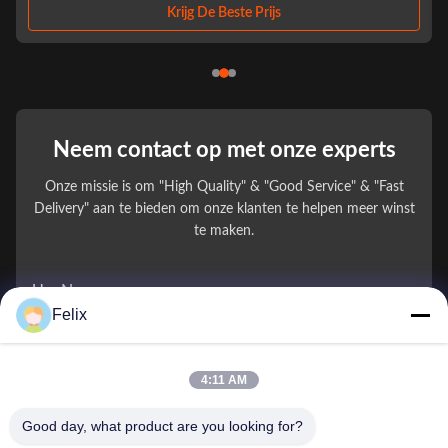
nology benefit life"...
R&D and ..
Krijg De Beste Prijs
Neem contact op met onze experts
Onze missie is om "High Quality" & "Good Service" & "Fast
Delivery" aan te bieden om onze klanten te helpen meer winst
te maken.
Uw Naam
Felix
Telefoonnummer
4:11 AM
Bedrijfsnaam
Good day, what product are you looking for?
E-mail
*